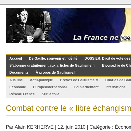
Accueil
De Gaulle, souvenir et fidélité
DOSSIER. Droit de vote des
S’abonner gratuitement aux articles de Gaullisme.fr
Biographie de Ch
Documents
À propos de Gaullisme.fr
A la une
Actu-politique
Brèves de Gaullisme.fr
Charles de Gau
Économie
Europe/International
Gouvernement
International
Réseau France
Sur la toile
Combat contre le « libre échangis
Par
Alain KERHERVE
| 12. juin 2010 | Catégorie :
Écono