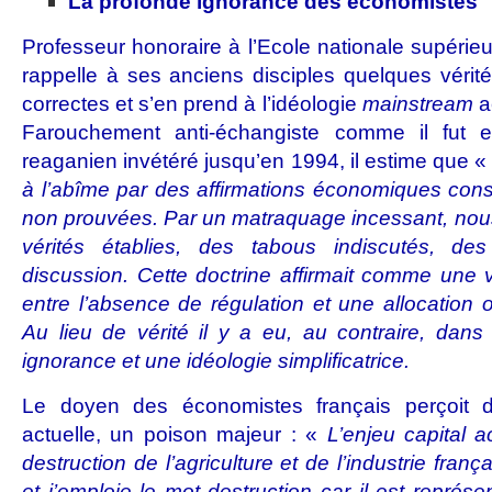
La profonde ignorance des économistes
Professeur honoraire à l’Ecole nationale supérieu
rappelle à ses anciens disciples quelques vérité
correctes et s’en prend à l’idéologie
mainstream
a
Farouchement anti-échangiste comme il fut ex
reaganien invétéré jusqu’en 1994, il estime que 
à l’abîme par des affirmations économiques con
non prouvées. Par un matraquage incessant, nous
vérités établies, des tabous indiscutés, d
discussion. Cette doctrine affirmait comme une vé
entre l’absence de régulation et une allocation 
Au lieu de vérité il y a eu, au contraire, dans
ignorance et une idéologie simplificatrice.
Le doyen des économistes français perçoit da
actuelle, un poison majeur : «
L’enjeu capital a
destruction de l’agriculture et de l’industrie fran
et j’emploie le mot destruction car il est représent