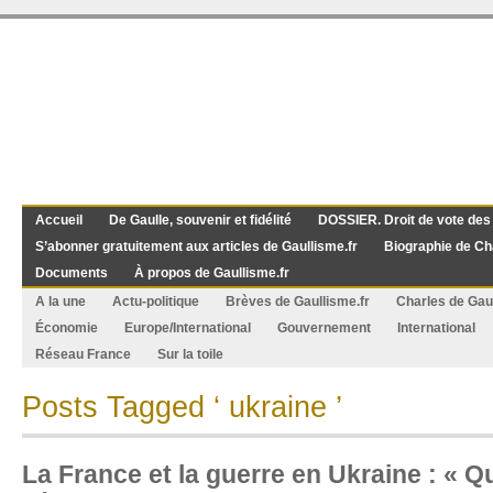
Accueil
De Gaulle, souvenir et fidélité
DOSSIER. Droit de vote des
S’abonner gratuitement aux articles de Gaullisme.fr
Biographie de Ch
Documents
À propos de Gaullisme.fr
A la une
Actu-politique
Brèves de Gaullisme.fr
Charles de Gau
Économie
Europe/International
Gouvernement
International
Réseau France
Sur la toile
Posts Tagged ‘ ukraine ’
La France et la guerre en Ukraine : « Q