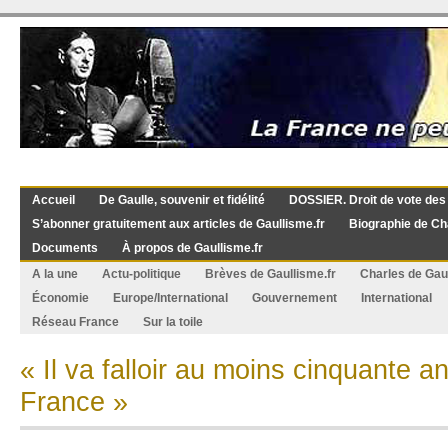
Accueil
De Gaulle, souvenir et fidélité
DOSSIER. Droit de vote des
S’abonner gratuitement aux articles de Gaullisme.fr
Biographie de Ch
Documents
À propos de Gaullisme.fr
A la une
Actu-politique
Brèves de Gaullisme.fr
Charles de Gau
Économie
Europe/International
Gouvernement
International
Réseau France
Sur la toile
« Il va falloir au moins cinquante an
France »