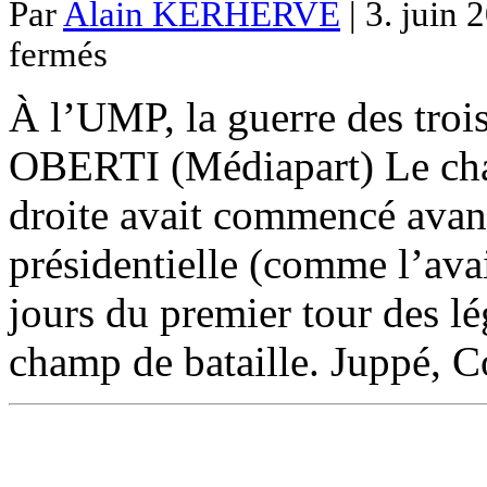
Par
Alain KERHERVE
| 3. juin 
sur
fermés
Et
demain,
l’UMP
À l’UMP, la guerre des trois
…
OBERTI (Médiapart) Le chan
droite avait commencé avan
présidentielle (comme l’avai
jours du premier tour des lég
champ de bataille. Juppé, C