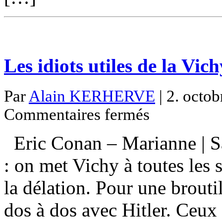
Les idiots utiles de la Vi
Par
Alain KERHERVE
| 2. octob
sur
Commentaires fermés
Les
idiots
utiles
Eric Conan – Marianne | S
de
la
Vichymania
: on met Vichy à toutes les 
la délation. Pour une brouti
dos à dos avec Hitler. Ceux 