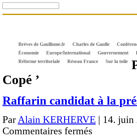
Accueil
De Gaulle, souvenir et fidélité
DOSSIER. Dro
Mes ouvrages
S’abonner gratuitement aux articles de 
Textes constitutionnels
Hommes de l’Histoire
Docum
Brèves de Gaullisme.fr
Charles de Gaulle
Conféren
Économie
Europe/International
Gouvernement
Réforme territoriale
Réseau France
Sur la toile
Copé ’
Raffarin candidat à la pr
Par
Alain KERHERVE
| 14. juin
sur
Commentaires fermés
Raffarin