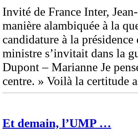
candidat
à
Invité de France Inter, Jean
la
présidence
de
manière alambiquée à la que
l’UMP
?
candidature à la présidence
ministre s’invitait dans la g
Dupont – Marianne Je pense
centre. » Voilà la certitude
Et demain, l’UMP …