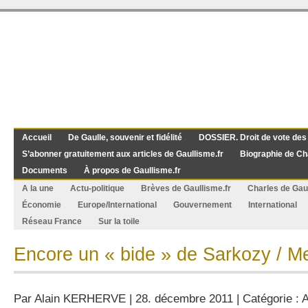
Accueil
De Gaulle, souvenir et fidélité
DOSSIER. Droit de vote des
S’abonner gratuitement aux articles de Gaullisme.fr
Biographie de Ch
Documents
À propos de Gaullisme.fr
A la une
Actu-politique
Brèves de Gaullisme.fr
Charles de Gau
Économie
Europe/International
Gouvernement
International
Réseau France
Sur la toile
Encore un « bide » de Sarkozy / M
Par
Alain KERHERVE
| 28. décembre 2011 | Catégorie :
A