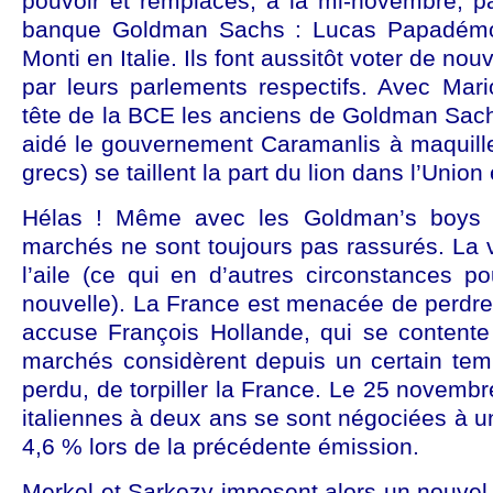
pouvoir et remplacés, à la mi-novembre, p
banque Goldman Sachs : Lucas Papadémo
Monti en Italie. Ils font aussitôt voter de no
par leurs parlements respectifs. Avec Ma
tête de la BCE les anciens de Goldman Sach
aidé le gouvernement Caramanlis à maquille
grecs) se taillent la part du lion dans l’Unio
Hélas ! Même avec les Goldman’s boys
marchés ne sont toujours pas rassurés. La v
l’aile (ce qui en d’autres circonstances p
nouvelle). La France est menacée de perdre s
accuse François Hollande, qui se contente
marchés considèrent depuis un certain temp
perdu, de torpiller la France. Le 25 novembr
italiennes à deux ans se sont négociées à u
4,6 % lors de la précédente émission.
Merkel et Sarkozy imposent alors un nouvel