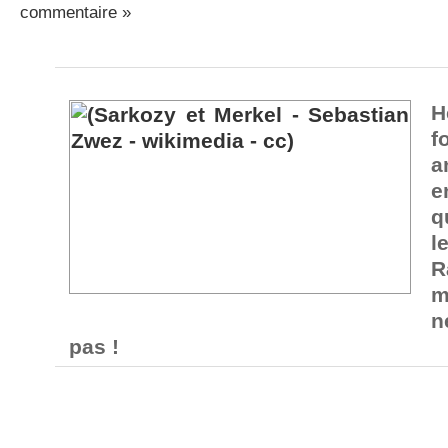
commentaire »
H
f
a
q
l
R
m
n
pas !