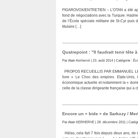
FIGAROVOX/ENTRETIEN – L’OTAN a été appelé
fond de négociations avec la Turquie. Hadrie
de l’École spéciale militaire de St-Cyr puis
titulaire […]
Quatrepoint : "Il faudrait tenir tête
Par
Alain Kerhervé
| 23. août 2014 | Catégorie :
Éc
PROPOS RECUEILLIS PAR EMMANUEL LÉVY (Ma
livre « Le Choc des empires. Etats-Unis, 
économique actuelle et notamment la « dominat
celle de la classe dirigeante française qui a c
Encore un « bide » de Sarkozy / Mer
Par
Alain KERHERVE
| 28. décembre 2011 | Catégo
Hélas, cela fait 7 fois depuis deux ans, de