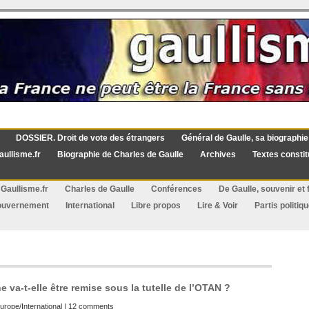
DOSSIER. Droit de vote des étrangers
Général de Gaulle, sa biographie
aullisme.fr
Biographie de Charles de Gaulle
Archives
Textes constit
Gaullisme.fr
Charles de Gaulle
Conférences
De Gaulle, souvenir et f
ouvernement
International
Libre propos
Lire & Voir
Partis politiq
e va-t-elle être remise sous la tutelle de l’OTAN ?
urope/International
|
12 comments