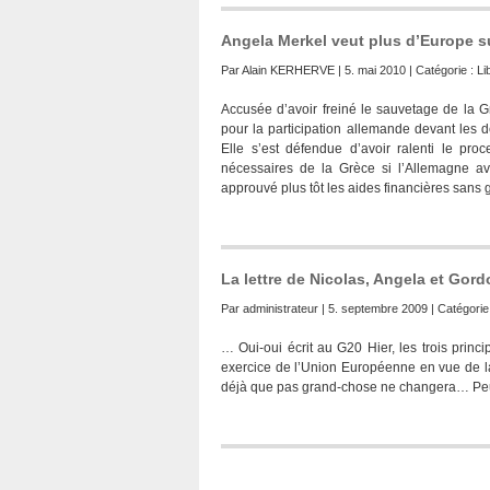
Angela Merkel veut plus d’Europe s
Par
Alain KERHERVE
| 5. mai 2010 | Catégorie :
Li
Accusée d’avoir freiné le sauvetage de la G
pour la participation allemande devant les dé
Elle s’est défendue d’avoir ralenti le pr
nécessaires de la Grèce si l’Allemagne a
approuvé plus tôt les aides financières sans ga
La lettre de Nicolas, Angela et Gor
Par
administrateur
| 5. septembre 2009 | Catégorie
… Oui-oui écrit au G20 Hier, les trois princ
exercice de l’Union Européenne en vue de la
déjà que pas grand-chose ne changera… Peur 