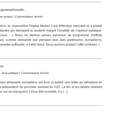
Aignan
!
upranationale.
sur
bre propos
|
Commentaires fermés
Angela
rèce, la chancelière Angela Merkel s’est défendue mercredi et a plaidé
Merkel
putés qui devraient la soutenir malgré l’hostilité de l’opinion publique.
veut
ocessus : « Nous ne serions jamais parvenus au programme d’efforts
plus
vait, comme demandé par presque tous (ses partenaires européens),
d’Europe
rantie suffisante, a-t-elle lancé. Nous aurions produit l’effet contraire ».
supranationale.
don
sur
 :
Actu-politique
|
Commentaires fermés
La
ipaux dirigeants européens ont écrit et publié une lettre au président en
lettre
 préparation du prochain sommet du G20. Le ton et les détails révèlent
de
sur les banquiers ? Pour être honnête, il y […]
Nicolas,
Angela
et
Gordon