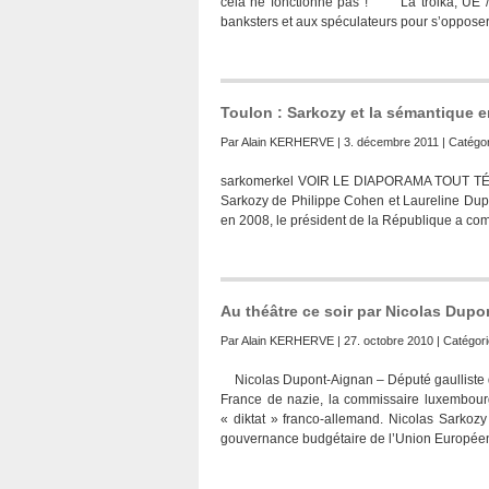
cela ne fonctionne pas ! La troika, UE / B
banksters et aux spéculateurs pour s’opposer
Toulon : Sarkozy et la sémantique e
Par
Alain KERHERVE
| 3. décembre 2011 | Catégor
sarkomerkel VOIR LE DIAPORAMA TOUT TÉ
Sarkozy de Philippe Cohen et Laureline Dupo
en 2008, le président de la République a co
Au théâtre ce soir par Nicolas Dupo
Par
Alain KERHERVE
| 27. octobre 2010 | Catégori
Nicolas Dupont-Aignan – Député gaulliste de
France de nazie, la commissaire luxembourg
« diktat » franco-allemand. Nicolas Sarkozy
gouvernance budgétaire de l’Union Europée