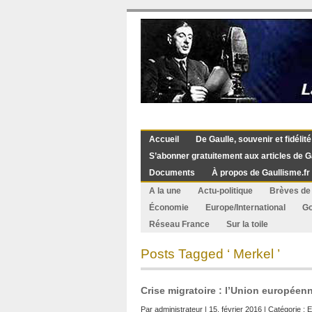
Accueil
De Gaulle, souvenir et fidélité
S’abonner gratuitement aux articles de G
Documents
À propos de Gaullisme.fr
A la une
Actu-politique
Brèves de 
Économie
Europe/International
G
Réseau France
Sur la toile
Posts Tagged ‘ Merkel ’
Crise migratoire : l’Union européenn
Par
administrateur
| 15. février 2016 | Catégorie :
E