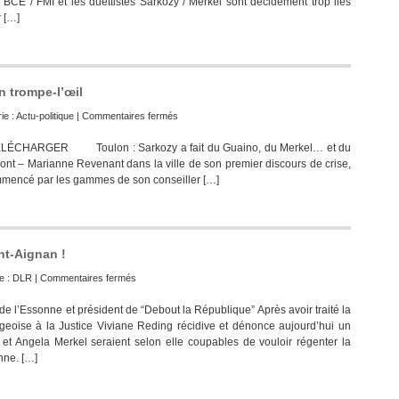
CE / FMI et les duettistes Sarkozy / Merkel sont décidément trop liés
 […]
n trompe-l’œil
sur
ie :
Actu-politique
|
Commentaires fermés
Toulon
LÉCHARGER Toulon : Sarkozy a fait du Guaino, du Merkel… et du
:
nt – Marianne Revenant dans la ville de son premier discours de crise,
Sarkozy
mmencé par les gammes de son conseiller […]
et
la
sémantique
en
trompe-
nt-Aignan !
l’œil
sur
e :
DLR
|
Commentaires fermés
Au
 l’Essonne et président de “Debout la République” Après avoir traité la
théâtre
eoise à la Justice Viviane Reding récidive et dénonce aujourd’hui un
ce
 et Angela Merkel seraient selon elle coupables de vouloir régenter la
soir
nne. […]
par
Nicolas
Dupont-