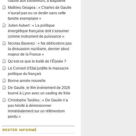
Gaulle aux travailleurs, à Bagatelle
Mathieu Geagea : « Charles de Gaulle
n’aurait pas eu ce destin sans cette
famille exemplaire »
Julien Aubert : « La politique
énergétique française doit s’assumer
comme instrument de puissance »
Nicolas Baverez : « Ne détricotons pas
la dissuasion nucléaire, dernier atout
majeur de la France »
Qu’est-ce que le traité de l’Élysée ?
Le Conseil d’Etat justifie le massacre
politique du français
Bonne année nouvelle
De Gaulle, le film événement de 2026
tourné à Lyon avec un casting de folie
Christophe Tardieu : « De Gaulle n’a
pas hésité à démissionner
immédiatement sur un référendum
perdu »
RESTER INFORMÉ