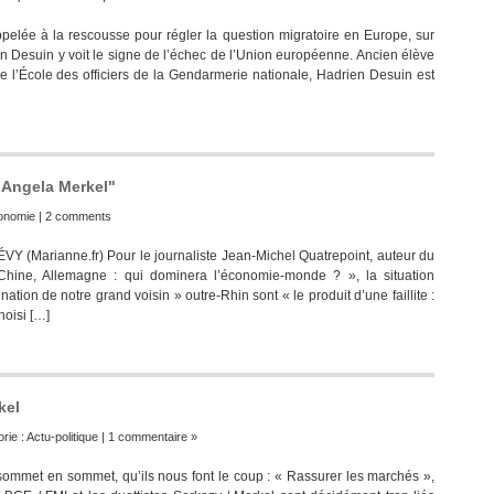
e à la rescousse pour régler la question migratoire en Europe, sur
n Desuin y voit le signe de l’échec de l’Union européenne. Ancien élève
 de l’École des officiers de la Gendarmerie nationale, Hadrien Desuin est
 à Angela Merkel"
onomie
|
2 comments
rianne.fr) Pour le journaliste Jean-Michel Quatrepoint, auteur du
Chine, Allemagne : qui dominera l’économie-monde ? », la situation
ion de notre grand voisin » outre-Rhin sont « le produit d’une faillite :
hoisi […]
kel
rie :
Actu-politique
|
1 commentaire »
 sommet en sommet, qu’ils nous font le coup : « Rassurer les marchés »,