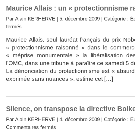
Maurice Allais : un « protectionnisme r
Par
Alain KERHERVE
| 5. décembre 2009 | Catégorie :
É
sur
fermés
Maurice
Allais
Maurice Allais, seul lauréat français du prix No
:
« protectionnisme raisonné » dans le commerce
un
« protectionnisme
« méprise monumentale » la libéralisation d
raisonné »
l’OMC, dans une tribune à paraître ce samedi 5
La dénonciation du protectionnisme est « absurde
exprimée sans nuances », estime cet […]
Silence, on transpose la directive Bolk
Par
Alain KERHERVE
| 4. décembre 2009 | Catégorie :
Eu
sur
Commentaires fermés
Silence,