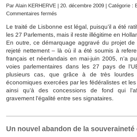
Par
Alain KERHERVE
| 20. décembre 2009 | Catégorie :
sur
Commentaires fermés
Application
du
Le traité de Lisbonne est légal, puisqu’il a été rat
Traité
les 27 Parlements, mais il reste illégitime en Holl
de
Lisbonne
En outre, ce démarquage aggravé du projet de 
rejeté nettement – là où il a été soumis à refe
français et néerlandais en mai-juin 2005, n’a pu
voies parlementaires dans les 27 pays de l’UE
plusieurs cas, que grâce à de très lourdes p
économiques exercées par les fédéralistes et les i
ainsi qu’à des concessions de fond qui l’af
gravement l’égalité entre ses signataires.
Un nouvel abandon de la souveraineté