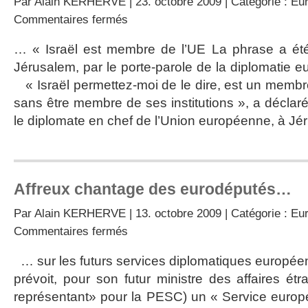
Par
Alain KERHERVE
| 23. octobre 2009 | Catégorie :
Eur
sur
Commentaires fermés
Europe
:
… « Israël est membre de l’UE La phrase a ét
la
Jérusalem, par le porte-parole de la diplomatie
boulimie
de
« Israël permettez-moi de le dire, est un memb
Solana
sans être membre de ses institutions », a déclar
le diplomate en chef de l’Union européenne, à Jé
Affreux chantage des eurodéputés…
Par
Alain KERHERVE
| 13. octobre 2009 | Catégorie :
Eur
sur
Commentaires fermés
Affreux
chantage
… sur les futurs services diplomatiques europée
des
prévoit, pour son futur ministre des affaires ét
eurodéputés…
représentant» pour la PESC) un « Service europé