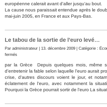
l’hiver
européenne calerait avant d’aller jusqu’au bout.
La cause nous paraissait entendue après le doub
mai-juin 2005, en France et aux Pays-Bas.
Le tabou de la sortie de l’euro levé…
Par
administrateur
| 13. décembre 2009 | Catégorie :
Éco
sur
fermés
Le
tabou
par la Grèce Depuis quelques mois, même si
de
d’entretenir la fable selon laquelle l’euro aurait p
la
sortie
crise, d’autres discours voient le jour, et nota
de
éclatement de l’euro, avec notamment la situatio
l’euro
levé…
Pourquoi la Grèce pourrait sortir de l’euro La situ