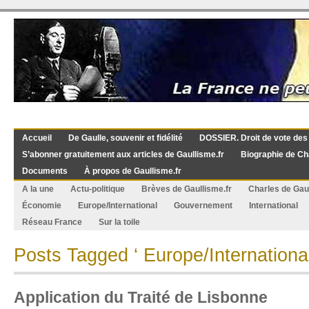
Accueil
De Gaulle, souvenir et fidélité
DOSSIER. Droit de vote des
S’abonner gratuitement aux articles de Gaullisme.fr
Biographie de Ch
Documents
À propos de Gaullisme.fr
A la une
Actu-politique
Brèves de Gaullisme.fr
Charles de Gau
Économie
Europe/International
Gouvernement
International
Réseau France
Sur la toile
Posts Tagged ‘ Europe/International
Application du Traité de Lisbonne