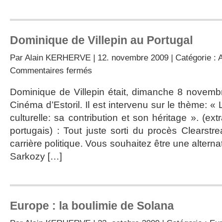
Dominique de Villepin au Portugal
Par
Alain KERHERVE
| 12. novembre 2009 | Catégorie :
A
sur
Commentaires fermés
Dominique
de
Dominique de Villepin était, dimanche 8 novembre
Villepin
Cinéma d’Estoril. Il est intervenu sur le thème: « L
au
Portugal
culturelle: sa contribution et son héritage ». (ex
portugais) : Tout juste sorti du procès Clearstr
carrière politique. Vous souhaitez être une altern
Sarkozy […]
Europe : la boulimie de Solana