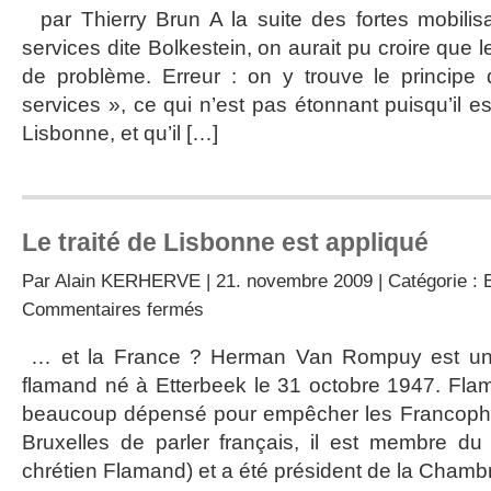
on
par Thierry Brun A la suite des fortes mobilisat
transpose
services dite Bolkestein, on aurait pu croire que l
la
directive
de problème. Erreur : on y trouve le principe 
Bolkestein
services », ce qui n’est pas étonnant puisqu’il est
Lisbonne, et qu’il […]
Le traité de Lisbonne est appliqué
Par
Alain KERHERVE
| 21. novembre 2009 | Catégorie :
sur
Commentaires fermés
Le
traité
… et la France ? Herman Van Rompuy est un 
de
flamand né à Etterbeek le 31 octobre 1947. Flam
Lisbonne
est
beaucoup dépensé pour empêcher les Francopho
appliqué
Bruxelles de parler français, il est membre d
chrétien Flamand) et a été président de la Chamb