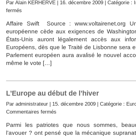
Par
Alain KERHERVE
| 16. décembre 2009 | Catégorie :
sur
fermés
Un
nouvel
Affaire Swift Source : www.voltairenet.org U
abandon
européenne cède aux exigences de Washington 
de
la
États-Unis auront légalement accès aux info
souveraineté
Européens, dès que le Traité de Lisbonne sera en
européenne
Parlement européen aura avalisé le nouvel acco
même le vote […]
L’Europe au début de l’hiver
Par
administrateur
| 15. décembre 2009 | Catégorie :
Euro
sur
Commentaires fermés
L’Europe
au
Parmi les patriotes que nous sommes, beau
début
l’avouer ? ont pensé que la mécanique supranati
de