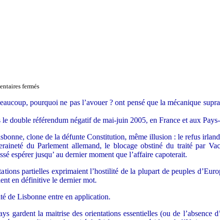
sur
ntaires fermés
L’Europe
au
eaucoup, pourquoi ne pas l’avouer ? ont pensé que la mécanique suprana
début
de
s le double référendum négatif de mai-juin 2005, en France et aux Pays
l’hiver
sbonne, clone de la défunte Constitution, même illusion : le refus irlanda
eraineté du Parlement allemand, le blocage obstiné du traité par Va
ssé espérer jusqu’ au dernier moment que l’affaire capoterait.
ltations partielles exprimaient l’hostilité de la plupart de peuples d’E
nt en définitive le dernier mot.
té de Lisbonne entre en application.
s gardent la maitrise des orientations essentielles (ou de l’absence d’