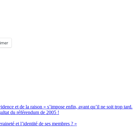
imer
dence et de la raison » s’impose enfin, avant qu’il ne soit trop tard.
ultat du référendum de 2005 !
eraineté et l’identité de ses membres ? »