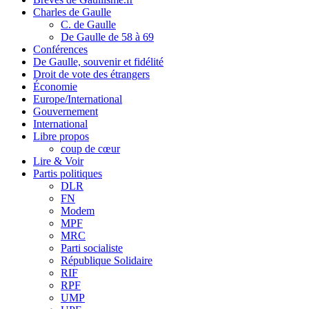
Charles de Gaulle
C. de Gaulle
De Gaulle de 58 à 69
Conférences
De Gaulle, souvenir et fidélité
Droit de vote des étrangers
Économie
Europe/International
Gouvernement
International
Libre propos
coup de cœur
Lire & Voir
Partis politiques
DLR
FN
Modem
MPF
MRC
Parti socialiste
République Solidaire
RIF
RPF
UMP