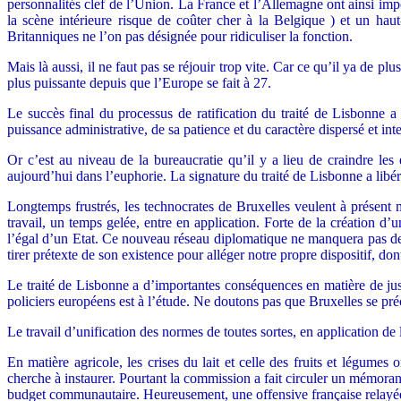
personnalités clef de l’Union. La France et l’Allemagne ont ainsi i
la scène intérieure risque de coûter cher à la Belgique ) et un hau
Britanniques ne l’on pas désignée pour ridiculiser la fonction.
Mais là aussi, il ne faut pas se réjouir trop vite. Car ce qu’il ya d
plus puissante depuis que l’Europe se fait à 27.
Le succès final du processus de ratification du traité de Lisbonne a
puissance administrative, de sa patience et du caractère dispersé et inte
Or c’est au niveau de la bureaucratie qu’il y a lieu de craindre les 
aujourd’hui dans l’euphorie. La signature du traité de Lisbonne a libé
Longtemps frustrés, les technocrates de Bruxelles veulent à présent m
travail, un temps gelée, entre en application. Forte de la création d
l’égal d’un Etat. Ce nouveau réseau diplomatique ne manquera pas de
tirer prétexte de son existence pour alléger notre propre dispositif, 
Le traité de Lisbonne a d’importantes conséquences en matière de just
policiers européens est à l’étude. Ne doutons pas que Bruxelles se préc
Le travail d’unification des normes de toutes sortes, en application de
En matière agricole, les crises du lait et celle des fruits et légumes
cherche à instaurer. Pourtant la commission a fait circuler un mémoran
budget communautaire. Heureusement, une offensive française relayée