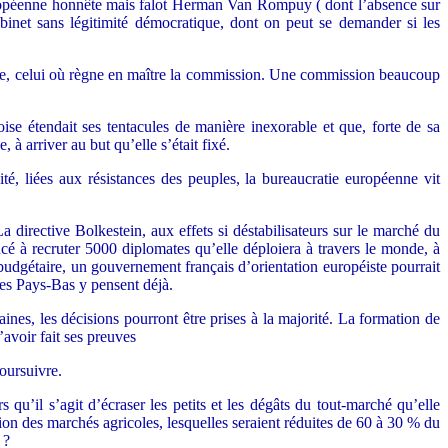
européenne honnête mais falot Herman Van Rompuy ( dont l’absence sur
abinet sans légitimité démocratique, dont on peut se demander si les
iaire, celui où règne en maître la commission. Une commission beaucoup
ise étendait ses tentacules de manière inexorable et que, forte de sa
 à arriver au but qu’elle s’était fixé.
ité, liées aux résistances des peuples, la bureaucratie européenne vit
 directive Bolkestein, aux effets si déstabilisateurs sur le marché du
ncé à recruter 5000 diplomates qu’elle déploiera à travers le monde, à
dgétaire, un gouvernement français d’orientation européiste pourrait
Les Pays-Bas y pensent déjà.
nes, les décisions pourront être prises à la majorité. La formation de
’avoir fait ses preuves
poursuivre.
 qu’il s’agit d’écraser les petits et les dégâts du tout-marché qu’elle
ion des marchés agricoles, lesquelles seraient réduites de 60 à 30 % du
 ?