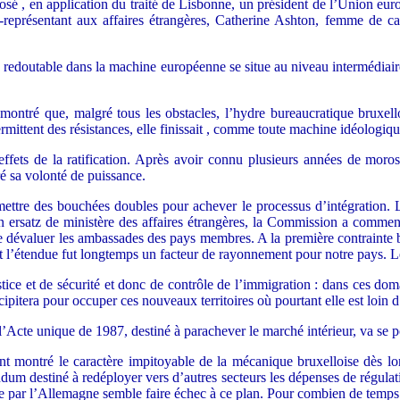
mposé , en application du traité de Lisbonne, un président de l’Union 
t-représentant aux affaires étrangères, Catherine Ashton, femme de c
e plus redoutable dans la machine européenne se situe au niveau interméd
 montré que, malgré tous les obstacles, l’hydre bureaucratique bruxello
rmittent des résistances, elle finissait , comme toute machine idéologique,
effets de la ratification. Après avoir connu plusieurs années de moros
ré sa volonté de puissance.
ettre des bouchées doubles pour achever le processus d’intégration. La
’un ersatz de ministère des affaires étrangères, la Commission a comme
 dévaluer les ambassades des pays membres. A la première contrainte bu
dont l’étendue fut longtemps un facteur de rayonnement pour notre pays. 
ice et de sécurité et donc de contrôle de l’immigration : dans ces domai
ipitera pour occuper ces nouveaux territoires où pourtant elle est loin d
 l’Acte unique de 1987, destiné à parachever le marché intérieur, va se 
 ont montré le caractère impitoyable de la mécanique bruxelloise dès lors
dum destiné à redéployer vers d’autres secteurs les dépenses de régulat
 par l’Allemagne semble faire échec à ce plan. Pour combien de temps