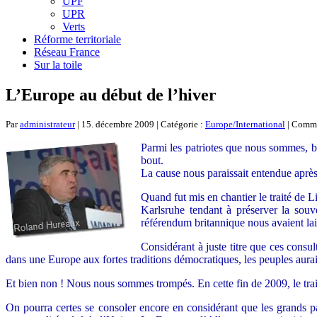
UPF
UPR
Verts
Réforme territoriale
Réseau France
Sur la toile
L’Europe au début de l’hiver
Par
administrateur
| 15. décembre 2009 | Catégorie :
Europe/International
|
Comme
Parmi les patriotes que nous sommes, b
bout.
La cause nous paraissait entendue aprè
Quand fut mis en chantier le traité de Li
Karlsruhe tendant à préserver la souv
référendum britannique nous avaient lai
Considérant à juste titre que ces consu
dans une Europe aux fortes traditions démocratiques, les peuples auraie
Et bien non ! Nous nous sommes trompés. En cette fin de 2009, le trai
On pourra certes se consoler encore en considérant que les grands pay