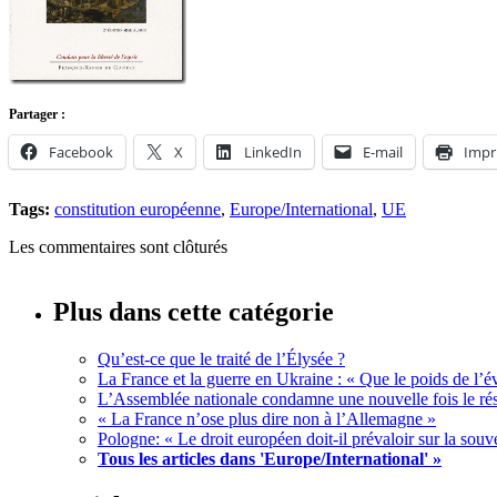
Partager :
Facebook
X
LinkedIn
E-mail
Impr
Tags:
constitution européenne
,
Europe/International
,
UE
Les commentaires sont clôturés
Plus dans cette catégorie
Qu’est-ce que le traité de l’Élysée ?
La France et la guerre en Ukraine : « Que le poids de l’évi
L’Assemblée nationale condamne une nouvelle fois le rés
« La France n’ose plus dire non à l’Allemagne »
Pologne: « Le droit européen doit-il prévaloir sur la souv
Tous les articles dans 'Europe/International' »