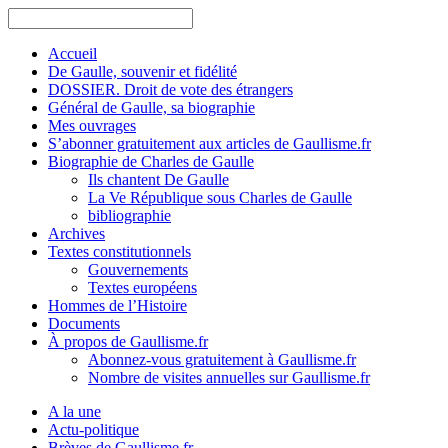
Accueil
De Gaulle, souvenir et fidélité
DOSSIER. Droit de vote des étrangers
Général de Gaulle, sa biographie
Mes ouvrages
S’abonner gratuitement aux articles de Gaullisme.fr
Biographie de Charles de Gaulle
Ils chantent De Gaulle
La Ve République sous Charles de Gaulle
bibliographie
Archives
Textes constitutionnels
Gouvernements
Textes européens
Hommes de l’Histoire
Documents
À propos de Gaullisme.fr
Abonnez-vous gratuitement à Gaullisme.fr
Nombre de visites annuelles sur Gaullisme.fr
A la une
Actu-politique
Brèves de Gaullisme.fr