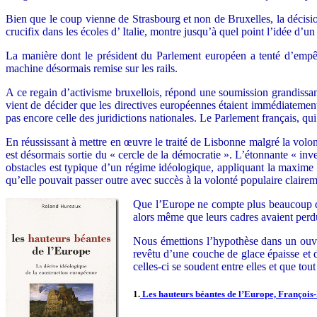
Bien que le coup vienne de Strasbourg et non de Bruxelles, la décision
crucifix dans les écoles d’ Italie, montre jusqu’à quel point l’idée d’un
La manière dont le président du Parlement européen a tenté d’empêc
machine désormais remise sur les rails.
A ce regain d’activisme bruxellois, répond une soumission grandissant
vient de décider que les directives européennes étaient immédiatement 
pas encore celle des juridictions nationales. Le Parlement français, qu
En réussissant à mettre en œuvre le traité de Lisbonne malgré la vol
est désormais sortie du « cercle de la démocratie ». L’étonnante « in
obstacles est typique d’un régime idéologique, appliquant la maxime 
qu’elle pouvait passer outre avec succès à la volonté populaire clairem
Que l’Europe ne compte plus beaucoup de
alors même que leurs cadres avaient perd
Nous émettions l’hypothèse dans un ouvra
revêtu d’une couche de glace épaisse et d
celles-ci se soudent entre elles et que tout
1.
Les hauteurs béantes de l’Europe, François-