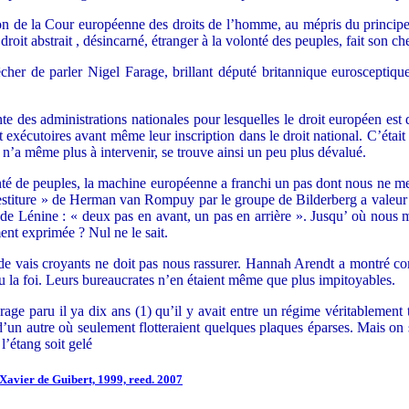
 de la Cour européenne des droits de l’homme, au mépris du principe de 
 droit abstrait , désincarné, étranger à la volonté des peuples, fait son c
her de parler Nigel Farage, brillant député britannique eurosceptique
e des administrations nationales pour lesquelles le droit européen est 
exécutoires avant même leur inscription dans le droit national. C’était
i n’a même plus à intervenir, se trouve ainsi un peu plus dévalué.
onté de peuples, la machine européenne a franchi un pas dont nous ne m
vestiture » de Herman van Rompuy par le groupe de Bilderberg a valeur d
de Lénine : « deux pas en avant, un pas en arrière ». Jusqu’ où nous 
ent exprimée ? Nul ne le sait.
 vais croyants ne doit pas nous rassurer. Hannah Arendt a montré co
u la foi. Leurs bureaucrates n’en étaient même que plus impitoyables.
ge paru il ya dix ans (1) qu’il y avait entre un régime véritablement t
’un autre où seulement flotteraient quelques plaques éparses. Mais on s
 l’étang soit gelé
Xavier de Guibert, 1999, reed. 2007