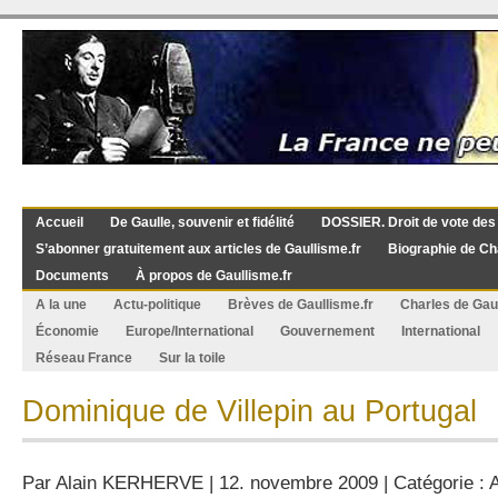
Accueil
De Gaulle, souvenir et fidélité
DOSSIER. Droit de vote des
S’abonner gratuitement aux articles de Gaullisme.fr
Biographie de Ch
Documents
À propos de Gaullisme.fr
A la une
Actu-politique
Brèves de Gaullisme.fr
Charles de Gau
Économie
Europe/International
Gouvernement
International
Réseau France
Sur la toile
Dominique de Villepin au Portugal
Par
Alain KERHERVE
| 12. novembre 2009 | Catégorie :
A