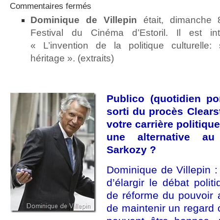
sur
Commentaires fermés
Dominique
Dominique
de Villepin
était, dimanche 
de
Villepin
Festival du Cinéma d’Estoril. Il est i
au
« L’invention de la politique culturelle:
Portugal
héritage ». (extraits)
Publico (quotidien po
sorti du procès Clear
votre carrière politiqu
une alternative au
Sarkozy ?
Dominique de Villepin 
d’élargir le débat polit
de réforme du pouvoir a
de maintenir un regard c