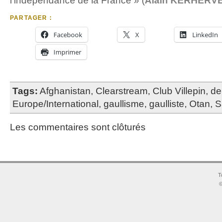
l’indépendance de la France »
(
Alain KERHERVE 
PARTAGER :
Facebook
X
LinkedIn
Imprimer
Tags:
Afghanistan
,
Clearstream
,
Club Villepin
,
de
Europe/International
,
gaullisme
,
gaulliste
,
Otan
,
S
Les commentaires sont clôturés
T
©