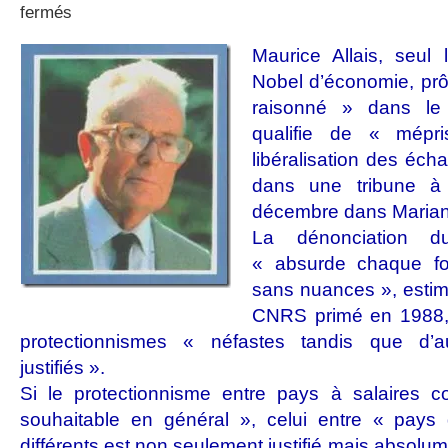
sur
fermés
Maurice
Allais
Maurice Allais, seul 
:
Nobel d’économie, prô
un
« protectionnisme
raisonné » dans le
raisonné »
qualifie de « mépr
libéralisation des éc
dans une tribune à
décembre dans Maria
La dénonciation du
« absurde chaque foi
sans nuances », esti
CNRS primé en 1988, j
protectionnismes « néfastes tandis que d’a
justifiés ».
Si le protectionnisme entre pays à salaires 
souhaitable en général », celui entre « pays
différents est non seulement justifié mais absolu