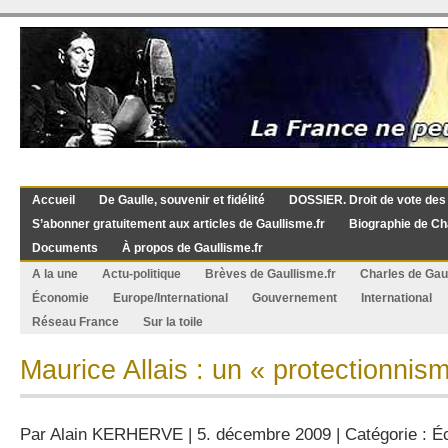
Accueil
De Gaulle, souvenir et fidélité
DOSSIER. Droit de vote des
S’abonner gratuitement aux articles de Gaullisme.fr
Biographie de Ch
Documents
À propos de Gaullisme.fr
A la une
Actu-politique
Brèves de Gaullisme.fr
Charles de Gau
Économie
Europe/International
Gouvernement
International
Réseau France
Sur la toile
Maurice Allais : un « protectionnis
Par
Alain KERHERVE
| 5. décembre 2009 | Catégorie :
É