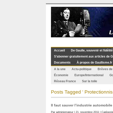
Accueil
De Gaulle, souvenir et fidélité
S’abonner gratuitement aux articles de G
Documents
À propos de Gaullisme.fr
A la une
Actu-politique
Brèves de 
Économie
Europe/International
G
Réseau France
Sur la toile
Posts Tagged ‘ Protectionnis
Il faut sauver l’industrie automobile
Par
administrateur
| 21. novembre 2011 | Catégorie