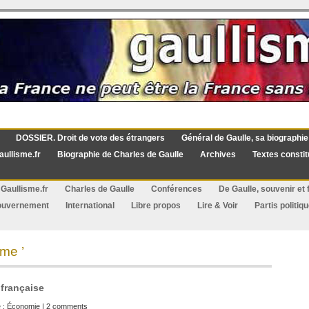
DOSSIER. Droit de vote des étrangers
Général de Gaulle, sa biographie
aullisme.fr
Biographie de Charles de Gaulle
Archives
Textes constit
Gaullisme.fr
Charles de Gaulle
Conférences
De Gaulle, souvenir et f
ouvernement
International
Libre propos
Lire & Voir
Partis politiq
me ’
 française
 :
Économie
|
2 comments