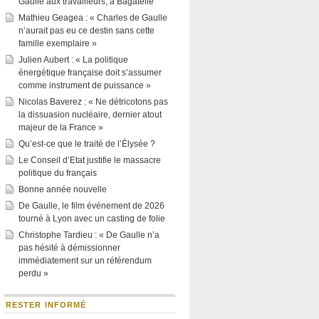
Gaulle aux travailleurs, à Bagatelle
Mathieu Geagea : « Charles de Gaulle
n’aurait pas eu ce destin sans cette
famille exemplaire »
Julien Aubert : « La politique
énergétique française doit s’assumer
comme instrument de puissance »
Nicolas Baverez : « Ne détricotons pas
la dissuasion nucléaire, dernier atout
majeur de la France »
Qu’est-ce que le traité de l’Élysée ?
Le Conseil d’Etat justifie le massacre
politique du français
Bonne année nouvelle
De Gaulle, le film événement de 2026
tourné à Lyon avec un casting de folie
Christophe Tardieu : « De Gaulle n’a
pas hésité à démissionner
immédiatement sur un référendum
perdu »
RESTER INFORMÉ