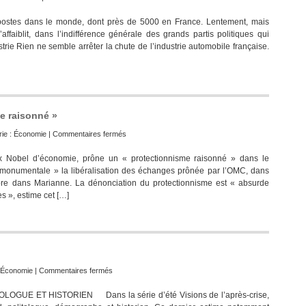
stes dans le monde, dont près de 5000 en France. Lentement, mais
’affaiblit, dans l’indifférence générale des grands partis politiques qui
strie Rien ne semble arrêter la chute de l’industrie automobile française.
me raisonné »
sur
ie :
Économie
|
Commentaires fermés
Maurice
prix Nobel d’économie, prône un « protectionnisme raisonné » dans le
Allais
 monumentale » la libéralisation des échanges prônée par l’OMC, dans
:
re dans Marianne. La dénonciation du protectionnisme est « absurde
un
s », estime cet […]
« protectionnisme
raisonné »
sur
Économie
|
Commentaires fermés
Le
E ET HISTORIEN Dans la série d’été Visions de l’après-crise,
protectionnisme