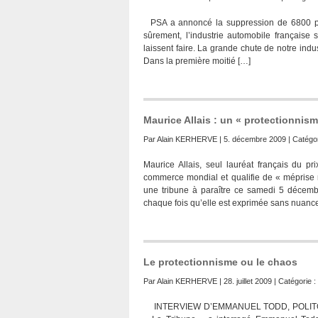
PSA a annoncé la suppression de 6800 po
sûrement, l’industrie automobile française s
laissent faire. La grande chute de notre indu
Dans la première moitié […]
Maurice Allais : un « protectionnis
Par
Alain KERHERVE
| 5. décembre 2009 | Catégor
Maurice Allais, seul lauréat français du 
commerce mondial et qualifie de « méprise
une tribune à paraître ce samedi 5 décemb
chaque fois qu’elle est exprimée sans nuance
Le protectionnisme ou le chaos
Par
Alain KERHERVE
| 28. juillet 2009 | Catégorie :
INTERVIEW D’EMMANUEL TODD, POLITOLOGU