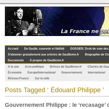
Accueil
De Gaulle, souvenir et fidélité
DOSSIER. Droit de vote des
S’abonner gratuitement aux articles de Gaullisme.fr
Biographie de Ch
Documents
À propos de Gaullisme.fr
A la une
Actu-politique
Brèves de Gaullisme.fr
Charles de Gau
Économie
Europe/International
Gouvernement
International
Réseau France
Sur la toile
Posts Tagged ‘ Édouard Philippe ’
Gouvernement Philippe : le ‘recasage’