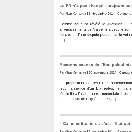
Le FN n’a pas changé : toujours auss
Par
Alain Kerhervé
| 3. décembre 2014 | Catégorie 
Comme nous l’a révélé le quotidien « La
arrondissements de Marseille a dévoilé son r
l’occasion d’une dispute portant sur le vote
[…]
Reconnaissance de l’Etat palestini
Par
Alain Kerhervé
| 28. novembre 2014 | Catégori
La proposition de résolution parlementai
reconnaissance d’un Etat palestinien tran
légitimité à l’action gouvernementale. Il est en
obtenir l’aval de l’Elysée. Le Ps […]
« Ça ne coûte rien… c’est l’Etat qui 
Par
Alain Kerhervé
| 7. novembre 2014 | Catégorie