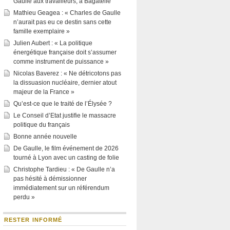
Gaulle aux travailleurs, à Bagatelle
Mathieu Geagea : « Charles de Gaulle
n’aurait pas eu ce destin sans cette
famille exemplaire »
Julien Aubert : « La politique
énergétique française doit s’assumer
comme instrument de puissance »
Nicolas Baverez : « Ne détricotons pas
la dissuasion nucléaire, dernier atout
majeur de la France »
Qu’est-ce que le traité de l’Élysée ?
Le Conseil d’Etat justifie le massacre
politique du français
Bonne année nouvelle
De Gaulle, le film événement de 2026
tourné à Lyon avec un casting de folie
Christophe Tardieu : « De Gaulle n’a
pas hésité à démissionner
immédiatement sur un référendum
perdu »
RESTER INFORMÉ