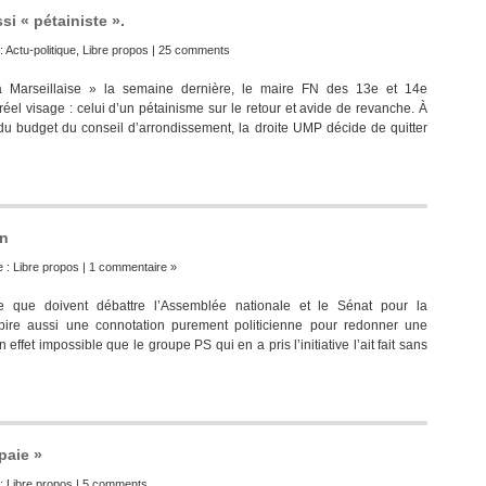
i « pétainiste ».
:
Actu-politique
,
Libre propos
|
25 comments
 Marseillaise » la semaine dernière, le maire FN des 13e et 14e
éel visage : celui d’un pétainisme sur le retour et avide de revanche. À
 du budget du conseil d’arrondissement, la droite UMP décide de quitter
en
e :
Libre propos
|
1 commentaire »
re que doivent débattre l’Assemblée nationale et le Sénat pour la
spire aussi une connotation purement politicienne pour redonner une
 effet impossible que le groupe PS qui en a pris l’initiative l’ait fait sans
paie »
 :
Libre propos
|
5 comments