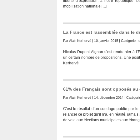
liberté d’expression, à notre république. 
mobilisation nationale […]
La France est rassemblée dans le deu
Par
Alain Kerhervé
| 10. janvier 2015 | Catégorie :
Nicolas Dupont-Aignan s’est rendu hier à l’E
un certain nombre de propositions. Une posit
Kerhervé
61% des Français sont opposés au d
Par
Alain Kerhervé
| 14. décembre 2014 | Catégori
C’est le résultat d’un sondage publié par 
relancer ce projet qu’il n’a, en réalité, jama
de vote aux élections municipales aux étra