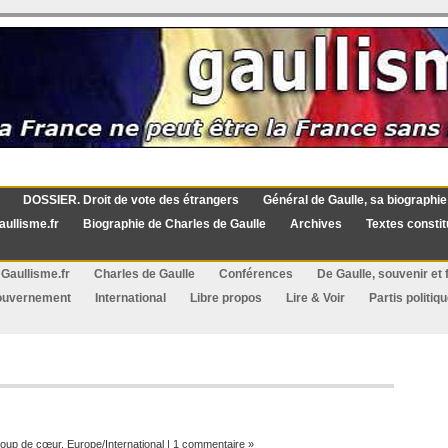
DOSSIER. Droit de vote des étrangers
Général de Gaulle, sa biographie
aullisme.fr
Biographie de Charles de Gaulle
Archives
Textes constit
Gaullisme.fr
Charles de Gaulle
Conférences
De Gaulle, souvenir et f
ouvernement
International
Libre propos
Lire & Voir
Partis politiq
oup de cœur
,
Europe/International
|
1 commentaire »