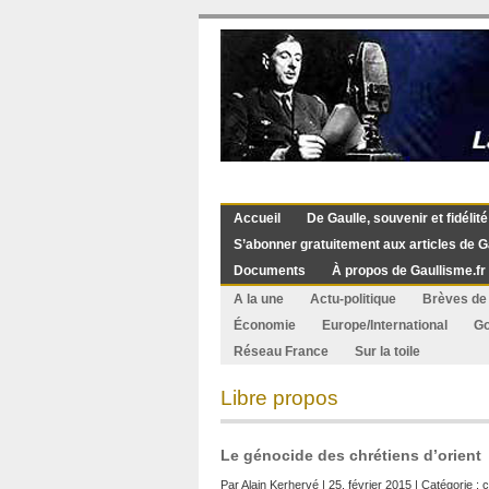
Accueil
De Gaulle, souvenir et fidélité
S’abonner gratuitement aux articles de G
Documents
À propos de Gaullisme.fr
A la une
Actu-politique
Brèves de 
Économie
Europe/International
G
Réseau France
Sur la toile
Libre propos
Le génocide des chrétiens d’orient
Par
Alain Kerhervé
| 25. février 2015 | Catégorie :
c