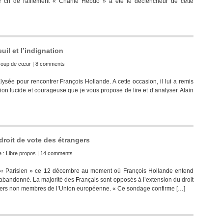
Le cri de ralliement « Charlie Hebdo » a été le déclencheur de cette
il et l’indignation
coup de cœur
|
8 comments
lysée pour rencontrer François Hollande. A cette occasion, il lui a remis
ion lucide et courageuse que je vous propose de lire et d’analyser. Alain
roit de vote des étrangers
e :
Libre propos
|
14 comments
le « Parisien » ce 12 décembre au moment où François Hollande entend
is abandonné. La majorité des Français sont opposés à l’extension du droit
ngers non membres de l’Union européenne. « Ce sondage confirme […]