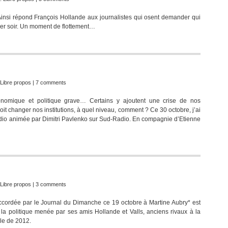
 Ainsi répond François Hollande aux journalistes qui osent demander qui
er soir. Un moment de flottement…
Libre propos
|
7 comments
onomique et politique grave… Certains y ajoutent une crise de nos
 doit changer nos institutions, à quel niveau, comment ? Ce 30 octobre, j’ai
radio animée par Dimitri Pavlenko sur Sud-Radio. En compagnie d’Etienne
Libre propos
|
3 comments
 accordée par le Journal du Dimanche ce 19 octobre à Martine Aubry* est
a politique menée par ses amis Hollande et Valls, anciens rivaux à la
lle de 2012.