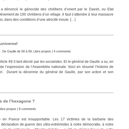
a dénoncé le génocide des chrétiens d’orient par le Daesh, ou Etat
enlèvement de 100 chrétiens d’un village. Il faut s’attendre à leur massacre
us, dans des conditions d’une atrocité inouïe. […]
universel
 :
De Gaulle de 58 à 69
,
Libre propos
|
4 comments
ticle 49-3 tant décrié par les socialistes. Et le général de Gaulle a su, en
de l’expression de l’Assemblée nationale. Voici en résumé l’histoire de
ersel. Durant la décennie du général de Gaulle, par son action et son
res de l’hexagone ?
Libre propos
|
8 comments
France est insupportable. Les 17 victimes de la barbarie des
e déclaration de guerre des ultra-extrémistes à notre démocratie, à notre