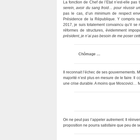
La fonction de Chef de l’Etat n’est-elle pa
serein, avoir du sang froid… pour réussir u
pas le cas, d’un minimum de respect enver
Présidence de la République. Y compris su
2017, je suis totalement convaincu qu’il se 
réformes de structures, évidemment impopul
président, je n’ai pas besoin de me poser cet
Chômage …
Il reconnait l’échec de ses gouvernements. Ma
majorité n’est plus en mesure de le faire. Il
une crise durable. A moins que Moscovici… Ma
On ne peut pas l’appeler autrement. Il réinv
proposition ne pourra satisfaire que peu de se