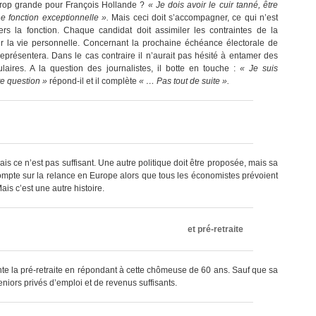
s trop grande pour François Hollande ?
« Je dois avoir le cuir tanné, être
ne fonction exceptionnelle ».
Mais ceci doit s’accompagner, ce qui n’est
s la fonction. Chaque candidat doit assimiler les contraintes de la
r la vie personnelle. Concernant la prochaine échéance électorale de
représentera. Dans le cas contraire il n’aurait pas hésité à entamer des
aires. A la question des journalistes, il botte en touche :
« Je suis
te question »
répond-il et il complète
« … Pas tout de suite ».
is ce n’est pas suffisant. Une autre politique doit être proposée, mais sa
 compte sur la relance en Europe alors que tous les économistes prévoient
is c’est une autre histoire.
et pré-retraite
ente la pré-retraite en répondant à cette chômeuse de 60 ans. Sauf que sa
niors privés d’emploi et de revenus suffisants.