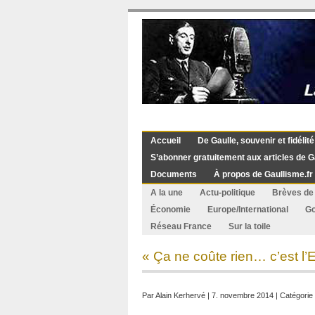
Accueil
De Gaulle, souvenir et fidélité
S’abonner gratuitement aux articles de G
Documents
À propos de Gaullisme.fr
A la une
Actu-politique
Brèves de 
Économie
Europe/International
G
Réseau France
Sur la toile
« Ça ne coûte rien… c’est l’E
Par
Alain Kerhervé
| 7. novembre 2014 | Catégorie