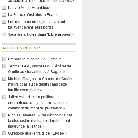
au scrutin à 1 tour pour les législatives !
Pauvre Vème République !
La France n’est plus la France !
Les donneurs de leçons devraient
balayer devant leurs portes
Tous les articles dans 'Libre propos' »
ARTICLES RÉCENTS
Prendre la suite de Gaullisme.fr
1er mai 1950, discours du Général de
Gaulle aux travailleurs, à Bagatelle
Mathieu Geagea : « Charles de Gaulle
n’aurait pas eu ce destin sans cette
famille exemplaire »
Julien Aubert : « La politique
énergétique française doit s’assumer
comme instrument de puissance »
Nicolas Baverez : « Ne détricotons pas
la dissuasion nucléaire, dernier atout
majeur de la France »
Qu’est-ce que le traité de l’Élysée ?