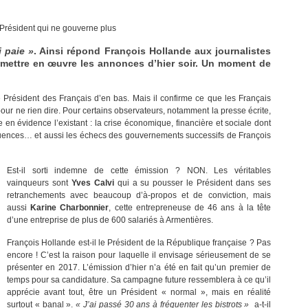
Président qui ne gouverne plus
i paie »
. Ainsi répond François Hollande aux journalistes
mettre en œuvre les annonces d’hier soir. Un moment de
Président des Français d’en bas. Mais il confirme ce que les Français
 pour ne rien dire. Pour certains observateurs, notamment la presse écrite,
e en évidence l’existant : la crise économique, financière et sociale dont
uences… et aussi les échecs des gouvernements successifs de François
Est-il sorti indemne de cette émission ? NON. Les véritables
vainqueurs sont
Yves Calvi
qui a su pousser le Président dans ses
retranchements avec beaucoup d’à-propos et de conviction, mais
aussi
Karine Charbonnier
, cette entrepreneuse de 46 ans à la tête
d’une entreprise de plus de 600 salariés à Armentières.
François Hollande est-il le Président de la République française ? Pas
encore ! C’est la raison pour laquelle il envisage sérieusement de se
présenter en 2017. L’émission d’hier n’a été en fait qu’un premier de
temps pour sa candidature. Sa campagne future ressemblera à ce qu’il
apprécie avant tout, être un Président « normal », mais en réalité
surtout « banal ».
« J’ai passé 30 ans à fréquenter les bistrots »
a-t-il