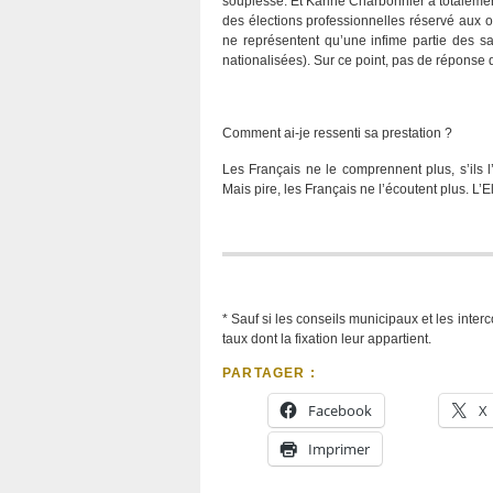
souplesse. Et Karine Charbonnier a totaleme
des élections professionnelles réservé aux or
ne représentent qu’une infime partie des sa
nationalisées). Sur ce point, pas de réponse du
Comment ai-je ressenti sa prestation ?
Les Français ne le comprennent plus, s’ils l’
Mais pire, les Français ne l’écoutent plus. L’E
* Sauf si les conseils municipaux et les int
taux dont la fixation leur appartient.
PARTAGER :
Facebook
X
Imprimer