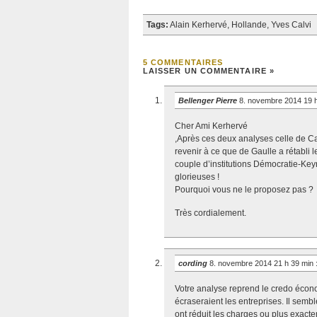
Tags:
Alain Kerhervé
,
Hollande
,
Yves Calvi
5 COMMENTAIRES
LAISSER UN COMMENTAIRE »
Bellenger Pierre
8. novembre 2014 19 
Cher Ami Kerhervé
,Après ces deux analyses celle de Ca
revenir à ce que de Gaulle a rétabli 
couple d’institutions Démocratie-Ke
glorieuses !
Pourquoi vous ne le proposez pas ?
Très cordialement.
cording
8. novembre 2014 21 h 39 min
Votre analyse reprend le credo écon
écraseraient les entreprises. Il semb
ont réduit les charges ou plus exacte