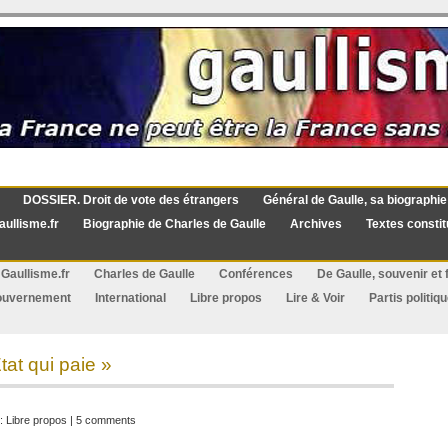
DOSSIER. Droit de vote des étrangers
Général de Gaulle, sa biographie
aullisme.fr
Biographie de Charles de Gaulle
Archives
Textes constit
Gaullisme.fr
Charles de Gaulle
Conférences
De Gaulle, souvenir et f
ouvernement
International
Libre propos
Lire & Voir
Partis politiq
tat qui paie »
 :
Libre propos
|
5 comments