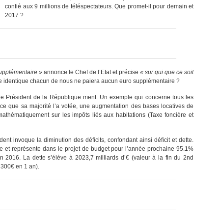
confié aux 9 millions de téléspectateurs. Que promet-il pour demain et
2017 ?
supplémentaire »
annonce le Chef de l’Etat et précise
« sur qui que ce soit
e identique chacun de nous ne paiera aucun euro supplémentaire ?
 le Président de la République ment. Un exemple qui concerne tous les
arce que sa majorité l’a votée, une augmentation des bases locatives de
athématiquement sur les impôts liés aux habitations (Taxe foncière et
ident invoque la diminution des déficits, confondant ainsi déficit et dette.
 et représente dans le projet de budget pour l’année prochaine 95.1%
n 2016. La dette s’élève à 2023,7 milliards d’€ (valeur à la fin du 2nd
1300€ en 1 an).