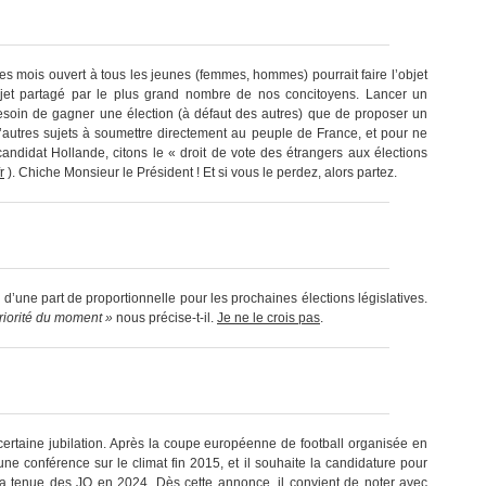
ues mois ouvert à tous les jeunes (femmes, hommes) pourrait faire l’objet
ojet partagé par le plus grand nombre de nos concitoyens. Lancer un
esoin de gagner une élection (à défaut des autres) que de proposer un
 d’autres sujets à soumettre directement au peuple de France, et pour ne
didat Hollande, citons le « droit de vote des étrangers aux élections
r
). Chiche Monsieur le Président ! Et si vous le perdez, alors partez.
on d’une part de proportionnelle pour les prochaines élections législatives.
priorité du moment »
nous précise-t-il.
Je ne le crois pas
.
certaine jubilation. Après la coupe européenne de football organisée en
une conférence sur le climat fin 2015, et il souhaite la candidature pour
la tenue des JO en 2024. Dès cette annonce, il convient de noter avec