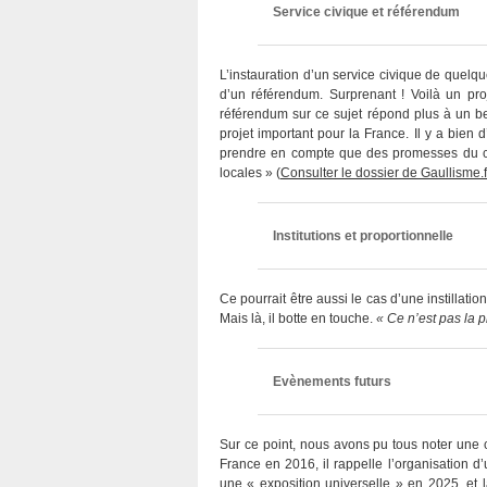
Service civique et référendum
L’instauration d’un service civique de quelq
d’un référendum. Surprenant ! Voilà un pr
référendum sur ce sujet répond plus à un b
projet important pour la France. Il y a bien
prendre en compte que des promesses du can
locales » (
Consulter le dossier de Gaullisme.f
Institutions et proportionnelle
Ce pourrait être aussi le cas d’une instillati
Mais là, il botte en touche.
« Ce n’est pas la 
Evènements futurs
Sur ce point, nous avons pu tous noter une 
France en 2016, il rappelle l’organisation d’
une « exposition universelle » en 2025, et 