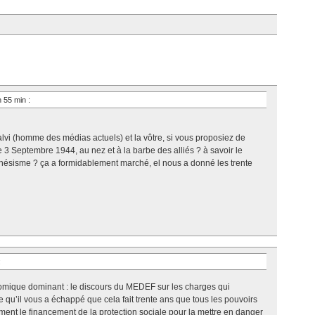
h 55 min
:
lvi (homme des médias actuels) et la vôtre, si vous proposiez de
le 3 Septembre 1944, au nez et à la barbe des alliés ? à savoir le
ynésisme ? ça a formidablement marché, el nous a donné les trente
:
omique dominant : le discours du MEDEF sur les charges qui
le qu’il vous a échappé que cela fait trente ans que tous les pouvoirs
ment le financement de la protection sociale pour la mettre en danger