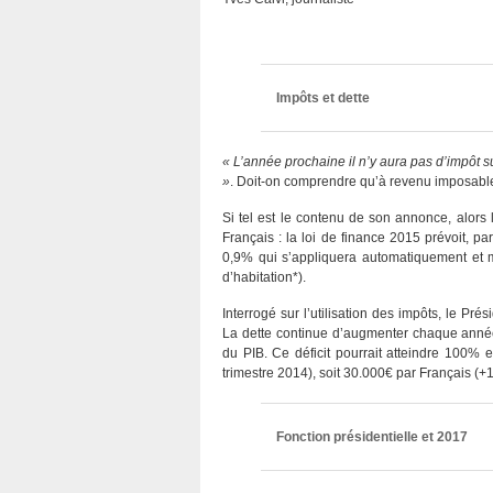
Impôts et dette
« L’année prochaine il n’y aura pas d’impôt 
»
. Doit-on comprendre qu’à revenu imposabl
Si tel est le contenu de son annonce, alors
Français : la loi de finance 2015 prévoit, p
0,9% qui s’appliquera automatiquement et m
d’habitation*).
Interrogé sur l’utilisation des impôts, le Prés
La dette continue d’augmenter chaque année
du PIB. Ce déficit pourrait atteindre 100% e
trimestre 2014), soit 30.000€ par Français (+
Fonction présidentielle et 2017