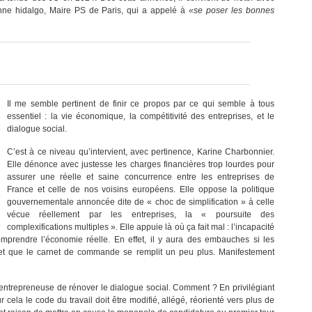
nne hidalgo, Maire PS de Paris, qui a appelé à
«se poser les bonnes
Il me semble pertinent de finir ce propos par ce qui semble à tous
essentiel : la vie économique, la compétitivité des entreprises, et le
dialogue social.
C’est à ce niveau qu’intervient, avec pertinence, Karine Charbonnier.
Elle dénonce avec justesse les charges financières trop lourdes pour
assurer une réelle et saine concurrence entre les entreprises de
France et celle de nos voisins européens. Elle oppose la politique
gouvernementale annoncée dite de « choc de simplification » à celle
vécue réellement par les entreprises, la « poursuite des
complexifications multiples ». Elle appuie là où ça fait mal : l’incapacité
prendre l’économie réelle. En effet, il y aura des embauches si les
n et que le carnet de commande se remplit un peu plus. Manifestement
te entrepreneuse de rénover le dialogue social. Comment ? En privilégiant
 cela le code du travail doit être modifié, allégé, réorienté vers plus de