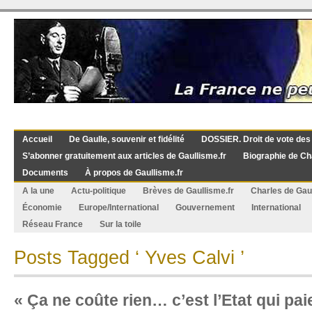
Accueil
De Gaulle, souvenir et fidélité
DOSSIER. Droit de vote des
S’abonner gratuitement aux articles de Gaullisme.fr
Biographie de Ch
Documents
À propos de Gaullisme.fr
A la une
Actu-politique
Brèves de Gaullisme.fr
Charles de Gau
Économie
Europe/International
Gouvernement
International
Réseau France
Sur la toile
Posts Tagged ‘ Yves Calvi ’
« Ça ne coûte rien… c’est l’Etat qui pai