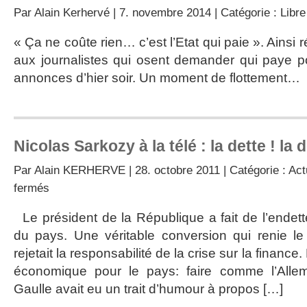
Par
Alain Kerhervé
| 7. novembre 2014 | Catégorie :
Libre
« Ça ne coûte rien… c’est l’Etat qui paie ». Ainsi
aux journalistes qui osent demander qui paye p
annonces d’hier soir. Un moment de flottement…
Nicolas Sarkozy à la télé : la dette ! la d
Par
Alain KERHERVE
| 28. octobre 2011 | Catégorie :
Act
sur
fermés
Nicolas
Sarkozy
Le président de la République a fait de l’endet
à
du pays. Une véritable conversion qui renie le
la
télé
rejetait la responsabilité de la crise sur la finance
:
économique pour le pays: faire comme l’All
la
dette
Gaulle avait eu un trait d’humour à propos […]
!