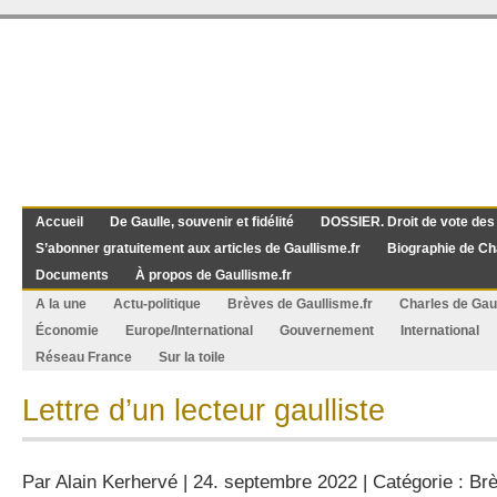
Accueil
De Gaulle, souvenir et fidélité
DOSSIER. Droit de vote des
S’abonner gratuitement aux articles de Gaullisme.fr
Biographie de Ch
Documents
À propos de Gaullisme.fr
A la une
Actu-politique
Brèves de Gaullisme.fr
Charles de Gau
Économie
Europe/International
Gouvernement
International
Réseau France
Sur la toile
Lettre d’un lecteur gaulliste
Par
Alain Kerhervé
| 24. septembre 2022 | Catégorie :
Brè