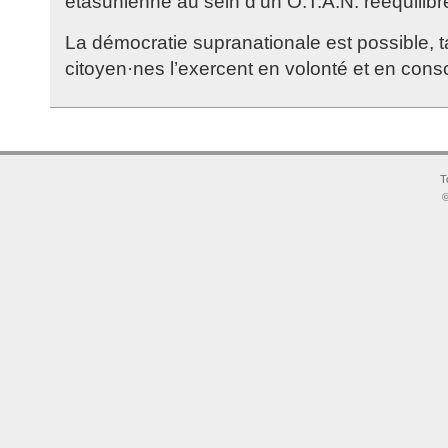
étasunienne au sein d’un O.T.A.N. rééquilibré
La démocratie supranationale est possible, 
citoyen·nes l’exercent en volonté et en cons
T
©