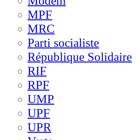
Modem
MPF
MRC
Parti socialiste
République Solidaire
RIF
RPF
UMP
UPF
UPR