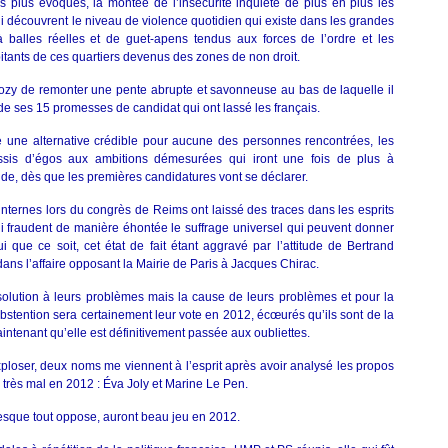
es plus évoqués, la montée de l’insécurité inquiète de plus en plus les
ui découvrent le niveau de violence quotidien qui existe dans les grandes
à balles réelles et de guet-apens tendus aux forces de l’ordre et les
itants de ces quartiers devenus des zones de non droit.
Sarkozy de remonter une pente abrupte et savonneuse au bas de laquelle il
 de ses 15 promesses de candidat qui ont lassé les français.
e une alternative crédible pour aucune des personnes rencontrées, les
ssis d’égos aux ambitions démesurées qui iront une fois de plus à
icide, dès que les premières candidatures vont se déclarer.
internes lors du congrès de Reims ont laissé des traces dans les esprits
 fraudent de manière éhontée le suffrage universel qui peuvent donner
 que ce soit, cet état de fait étant aggravé par l’attitude de Bertrand
dans l’affaire opposant la Mairie de Paris à Jacques Chirac.
 solution à leurs problèmes mais la cause de leurs problèmes et pour la
’abstention sera certainement leur vote en 2012, écœurés qu’ils sont de la
maintenant qu’elle est définitivement passée aux oubliettes.
xploser, deux noms me viennent à l’esprit après avoir analysé les propos
e très mal en 2012 : Éva Joly et Marine Le Pen.
esque tout oppose, auront beau jeu en 2012.