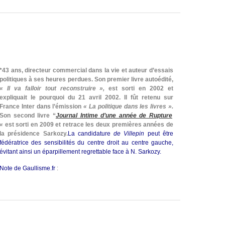
*43 ans, directeur commercial dans la vie et auteur d’essais
politiques à ses heures perdues. Son premier livre autoédité,
« Il va falloir tout reconstruire »,
est sorti en 2002 et
expliquait le pourquoi du 21 avril 2002. Il fût retenu sur
France Inter dans l’émission
« La politique dans les livres ».
Son second livre “
Journal Intime d’une année de Rupture
«
est sorti en 2009 et retrace les deux premières années de
la présidence Sarkozy.
La candidature
de Villepin
peut être
fédératrice des sensibilités du centre droit au centre gauche,
évitant ainsi un éparpillement regrettable face à N. Sarkozy.
Note de Gaullisme.fr
: