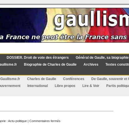
DOSSIER. Droit de vote des étrangers
Général de Gaulle, sa biographie
aullisme.fr
Biographie de Charles de Gaulle
Archives
Textes constit
Gaullisme.fr
Charles de Gaulle
Conférences
De Gaulle, souvenir et f
ouvernement
International
Libre propos
Lire & Voir
Partis politiq
sur
orie :
Actu-politique
|
Commentaires fermés
Une