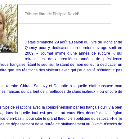
histoire
de
blondes
Tribune libre de Philippe David*
J’étais dimanche 29 août au salon du livre de Monclar de
Quercy pour y dédicacer mon dernier ouvrage sorti en
2009, « Journal intime d’une année de rupture », qui
retrace les deux premières années de présidence
tique française. Étant le seul sur le stand de mon éditeur à dédicacer un
 dire que les réactions des visiteurs avec qui j’ai discuté n’étaient « pas
amis » entre Chirac, Sarkozy et Delanöe à laquelle était consacré mon
é les français qui parlent de « méthodes de clans mafieux » ou encore de
e type de réactions avec la compréhension par les français qu’il y a bien
, dans la quelle tout est permis, où vous êtes décoré de la Légion
ance d’en-bas », pour citer le grand théoricien politique qu’est Jean-Pierre
utes de dépassement de la durée de stationnement ou 8 km/h d’excès de