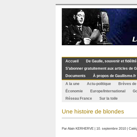
Accueil
De Gaulle, souvenir et fidélité
S’abonner gratuitement aux articles de G
Documents
À propos de Gaullisme.fr
A la une
Actu-politique
Brèves de 
Économie
Europe/International
G
Réseau France
Sur la toile
Une histoire de blondes
Par
Alain KERHERVE
| 10. septembre 2010 | Catég