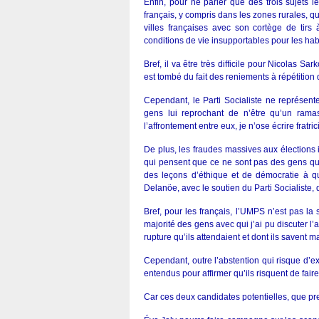
Enfin, pour ne parler que des trois sujets l
français, y compris dans les zones rurales, q
villes françaises avec son cortège de tirs 
conditions de vie insupportables pour les hab
Bref, il va être très difficile pour Nicolas 
est tombé du fait des reniements à répétition
Cependant, le Parti Socialiste ne représent
gens lui reprochant de n’être qu’un rama
l’affrontement entre eux, je n’ose écrire fratr
De plus, les fraudes massives aux élections 
qui pensent que ce ne sont pas des gens qui
des leçons d’éthique et de démocratie à qui
Delanöe, avec le soutien du Parti Socialiste, 
Bref, pour les français, l’UMPS n’est pas la
majorité des gens avec qui j’ai pu discuter l
rupture qu’ils attendaient et dont ils savent 
Cependant, outre l’abstention qui risque d’e
entendus pour affirmer qu’ils risquent de fair
Car ces deux candidates potentielles, que pr