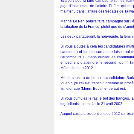
Éva Joly pourra faire campagne sur les scanda
juge d’instruction de l’affaire ELF et qui ne
maintenu dans l’affaire des frégates de Taïwa
Marine Le Pen pourra faire campagne sur l’éc
la situation de la France, plutôt que de s’amé
Les deux partageront, la nouveauté, la fémini
Si vous ajoutez à cela les candidatures mul
candidate) et les blessures que laisseront d
l’automne 2011. Sans oublier les candidatu
empêchent d’atteindre le second tour ( Ta
Mélenchon en 2012.
Même chose à droite où la candidature Sark
Villepin (si celui-ci franchit indemne le pro
témoignage (Morin, Boutin entre autres).
Si vous cumulez le raz le bol des français, la
ingrédients qui ont fait le 21 avril 2002.
Auquel cas la présidentielle de 2012 se résu