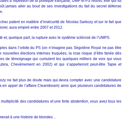
les à répétition de la politique française, UMP et PS réunis, elle qui fût
 pût jamais aller au bout de ses investigations du fait du secret défense
n.
hec patent en matière d’insécurité de Nicolas Sarkozy et sur le fait que
liorer, aura empiré entre 2007 et 2012.
té et, quelque part, la rupture avec le système sclérosé de l’UMPS.
tiples dans l’orbite du PS (on n’imagine pas Ségolène Royal ne pas être
e nouvelles élections internes truquées, la rose risque d’être fanée dès
res de témoignage qui cumulent les quelques milliers de voix qui vous
ubira, Chevènement en 2002) et qui s’appelleront peut-être Tapie et
ozy ne fait plus de doute mais qui devra compter avec une candidature
cès en appel de l’affaire Clearstream) ainsi que plusieurs candidatures de
 multiplicité des candidatures et une forte abstention, vous avez tous les
merait à une histoire de blondes…