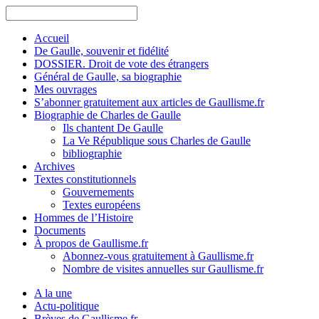
Accueil
De Gaulle, souvenir et fidélité
DOSSIER. Droit de vote des étrangers
Général de Gaulle, sa biographie
Mes ouvrages
S’abonner gratuitement aux articles de Gaullisme.fr
Biographie de Charles de Gaulle
Ils chantent De Gaulle
La Ve République sous Charles de Gaulle
bibliographie
Archives
Textes constitutionnels
Gouvernements
Textes européens
Hommes de l’Histoire
Documents
À propos de Gaullisme.fr
Abonnez-vous gratuitement à Gaullisme.fr
Nombre de visites annuelles sur Gaullisme.fr
A la une
Actu-politique
Brèves de Gaullisme.fr