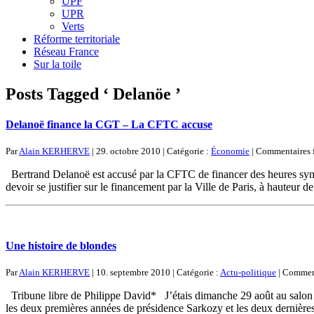
UPF
UPR
Verts
Réforme territoriale
Réseau France
Sur la toile
Posts Tagged ‘ Delanöe ’
Delanoë finance la CGT – La CFTC accuse
Par
Alain KERHERVE
| 29. octobre 2010 | Catégorie :
Économie
|
Commentaires 
Bertrand Delanoë est accusé par la CFTC de financer des heures synd
devoir se justifier sur le financement par la Ville de Paris, à hauteur d
Une histoire de blondes
Par
Alain KERHERVE
| 10. septembre 2010 | Catégorie :
Actu-politique
|
Comment
Tribune libre de Philippe David* J’étais dimanche 29 août au salon d
les deux premières années de présidence Sarkozy et les deux dernières 