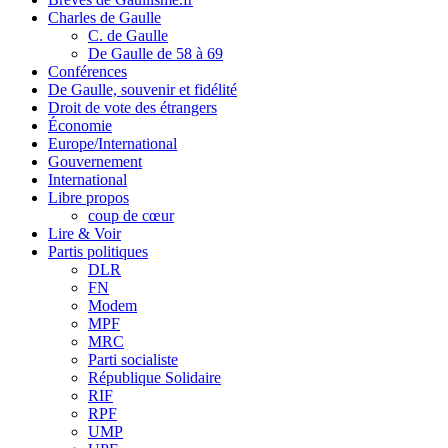
Charles de Gaulle
C. de Gaulle
De Gaulle de 58 à 69
Conférences
De Gaulle, souvenir et fidélité
Droit de vote des étrangers
Économie
Europe/International
Gouvernement
International
Libre propos
coup de cœur
Lire & Voir
Partis politiques
DLR
FN
Modem
MPF
MRC
Parti socialiste
République Solidaire
RIF
RPF
UMP