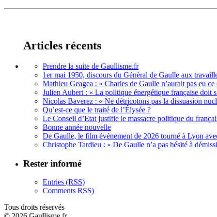
Articles récents
Prendre la suite de Gaullisme.fr
1er mai 1950, discours du Général de Gaulle aux travaille
Mathieu Geagea : « Charles de Gaulle n’aurait pas eu ce d
Julien Aubert : « La politique énergétique française doi
Nicolas Baverez : « Ne détricotons pas la dissuasion nucl
Qu’est-ce que le traité de l’Élysée ?
Le Conseil d’Etat justifie le massacre politique du françai
Bonne année nouvelle
De Gaulle, le film événement de 2026 tourné à Lyon avec
Christophe Tardieu : « De Gaulle n’a pas hésité à démi
Rester informé
Entries (RSS)
Comments RSS)
Tous droits réservés
© 2026 Gaullisme.fr