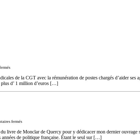
sur
fermés
Delanoë
finance
icales de la CGT avec la rémunération de postes chargés d’aider ses 
la
e plus d’ 1 million d’euros […]
CGT
–
La
CFTC
accuse
sur
aires fermés
Une
histoire
u livre de Monclar de Quercy pour y dédicacer mon dernier ouvrage sor
de
années de politique française. Étant le seul sur […]