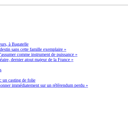
blondes
urs, à Bagatelle
estin sans cette famille exemplaire »
t s’assumer comme instrument de puissance »
éaire, dernier atout majeur de la France »
s
 un casting de folie
ssionner immédiatement sur un référendum perdu »