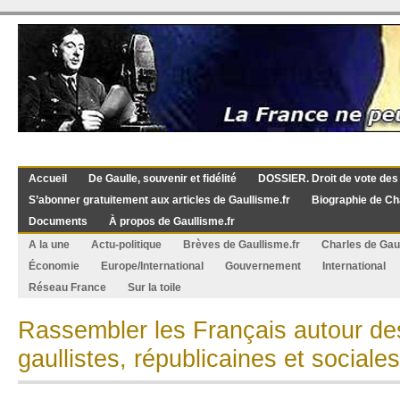
Accueil
De Gaulle, souvenir et fidélité
DOSSIER. Droit de vote des
S’abonner gratuitement aux articles de Gaullisme.fr
Biographie de Ch
Documents
À propos de Gaullisme.fr
A la une
Actu-politique
Brèves de Gaullisme.fr
Charles de Gau
Économie
Europe/International
Gouvernement
International
Réseau France
Sur la toile
Rassembler les Français autour de
gaullistes, républicaines et sociales