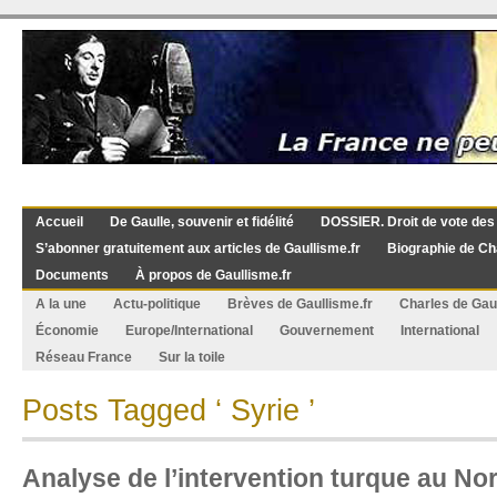
Accueil
De Gaulle, souvenir et fidélité
DOSSIER. Droit de vote des
S’abonner gratuitement aux articles de Gaullisme.fr
Biographie de Ch
Documents
À propos de Gaullisme.fr
A la une
Actu-politique
Brèves de Gaullisme.fr
Charles de Gau
Économie
Europe/International
Gouvernement
International
Réseau France
Sur la toile
Posts Tagged ‘ Syrie ’
Analyse de l’intervention turque au Nor