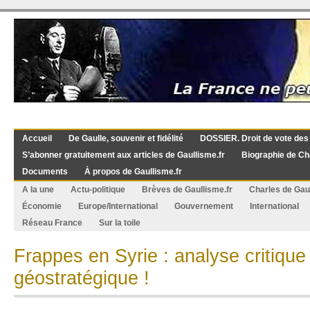
Accueil
De Gaulle, souvenir et fidélité
DOSSIER. Droit de vote des
S’abonner gratuitement aux articles de Gaullisme.fr
Biographie de Ch
Documents
À propos de Gaullisme.fr
A la une
Actu-politique
Brèves de Gaullisme.fr
Charles de Gau
Économie
Europe/International
Gouvernement
International
Réseau France
Sur la toile
Frappes en Syrie : analyse critique
géostratégique !