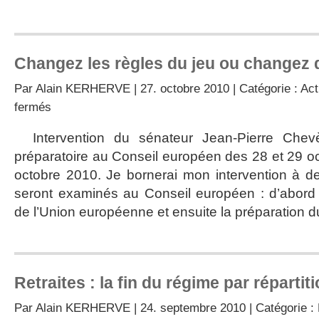
Changez les règles du jeu ou changez 
Par
Alain KERHERVE
| 27. octobre 2010 | Catégorie :
Act
sur
fermés
Changez
les
Intervention du sénateur Jean-Pierre Chev
règles
préparatoire au Conseil européen des 28 et 29 oc
du
jeu
octobre 2010. Je bornerai mon intervention à de
ou
seront examinés au Conseil européen : d’abord 
changez
de
de l’Union européenne et ensuite la préparation d
jeu
Retraites : la fin du régime par répartit
Par
Alain KERHERVE
| 24. septembre 2010 | Catégorie :