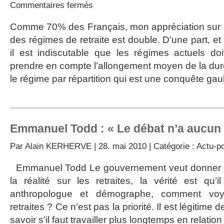
sur
Commentaires fermés
Retraites
:
Comme 70% des Français, mon appréciation sur l
la
des régimes de retraite est double. D’une part, et
fin
du
il est indiscutable que les régimes actuels do
régime
prendre en compte l’allongement moyen de la dur
par
répartition
le régime par répartition qui est une conquête gau
?
Emmanuel Todd : « Le débat n’a aucun
Par
Alain KERHERVE
| 28. mai 2010 | Catégorie :
Actu-po
Emmanuel Todd Le gouvernement veut donner l’im
la réalité sur les retraites, la vérité est qu’i
anthropologue et démographe, comment voy
retraites ? Ce n’est pas la priorité. Il est légitime
savoir s’il faut travailler plus longtemps en relation