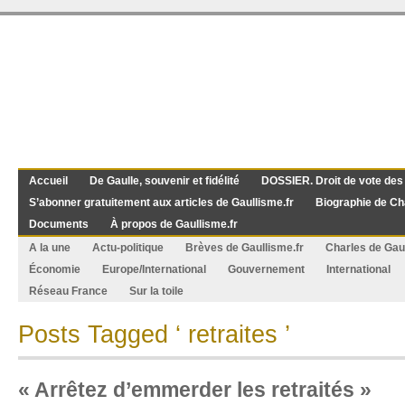
Accueil
De Gaulle, souvenir et fidélité
DOSSIER. Droit de vote des
S’abonner gratuitement aux articles de Gaullisme.fr
Biographie de Ch
Documents
À propos de Gaullisme.fr
A la une
Actu-politique
Brèves de Gaullisme.fr
Charles de Gau
Économie
Europe/International
Gouvernement
International
Réseau France
Sur la toile
Posts Tagged ‘ retraites ’
« Arrêtez d’emmerder les retraités »