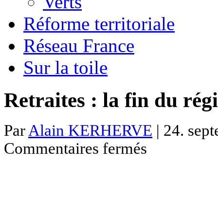
Verts
Réforme territoriale
Réseau France
Sur la toile
Retraites : la fin du ré
Par
Alain KERHERVE
| 24. sep
sur
Commentaires fermés
Retraites
:
la
fin
du
régime
par
répartition
?