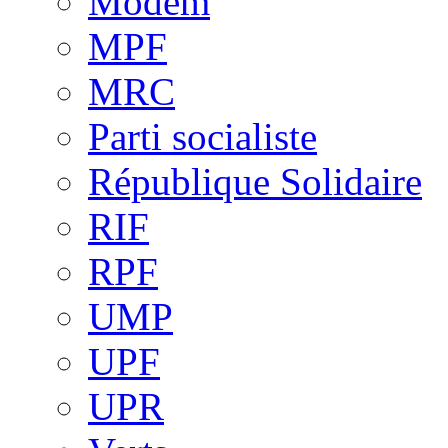
Modem
MPF
MRC
Parti socialiste
République Solidaire
RIF
RPF
UMP
UPF
UPR