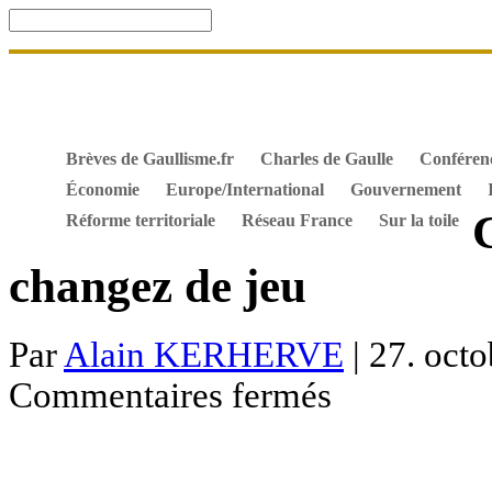
Accueil
De Gaulle, souvenir et fidélité
DOSSIER. Dro
Mes ouvrages
S’abonner gratuitement aux articles de 
Textes constitutionnels
Hommes de l’Histoire
Docum
Brèves de Gaullisme.fr
Charles de Gaulle
Conféren
Économie
Europe/International
Gouvernement
Réforme territoriale
Réseau France
Sur la toile
changez de jeu
Par
Alain KERHERVE
| 27. octo
sur
Commentaires fermés
Changez
les
règles
du
jeu
ou