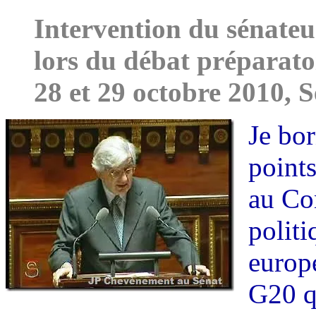
changez
Intervention du sénate
de
jeu
lors du débat préparato
28 et 29 octobre 2010, S
Je bo
points
au Co
polit
europé
G20 qu