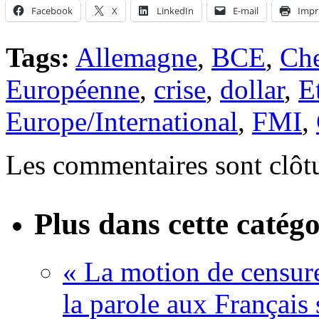
Facebook
X
LinkedIn
E-mail
Impr
Tags:
Allemagne
,
BCE
,
Ch
Européenne
,
crise
,
dollar
,
E
Europe/International
,
FMI
,
Les commentaires sont clôt
Plus dans cette catégo
« La motion de censure
la parole aux Français 