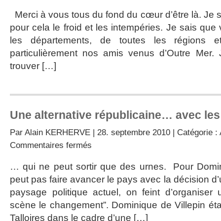
Merci à vous tous du fond du cœur d’être là. Je 
pour cela le froid et les intempéries. Je sais qu
les départements, de toutes les régions e
particulièrement nos amis venus d’Outre Mer.
trouver […]
Une alternative républicaine… avec les
Par
Alain KERHERVE
| 28. septembre 2010 | Catégorie :
sur
Commentaires fermés
Une
alternative
… qui ne peut sortir que des urnes. Pour Domin
républicaine…
peut pas faire avancer le pays avec la décision 
avec
les
paysage politique actuel, on feint d’organiser
urnes
scène le changement”. Dominique de Villepin étai
Talloires dans le cadre d’une […]