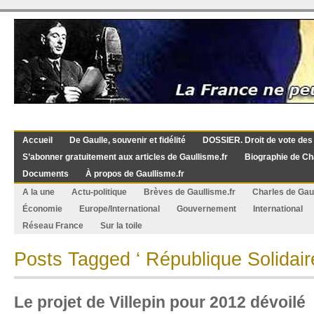
Accueil
De Gaulle, souvenir et fidélité
DOSSIER. Droit de vote des
S’abonner gratuitement aux articles de Gaullisme.fr
Biographie de Ch
Documents
À propos de Gaullisme.fr
A la une
Actu-politique
Brèves de Gaullisme.fr
Charles de Gau
Économie
Europe/International
Gouvernement
International
Réseau France
Sur la toile
Posts Tagged ‘ République Solidaire
Le projet de Villepin pour 2012 dévoilé