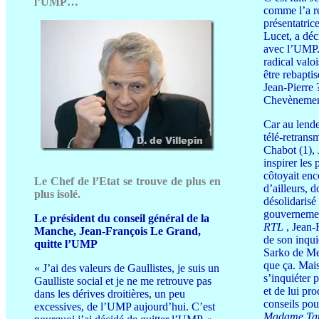
l’UMP…
comme l’a r
présentatric
Lucet, a déc
avec l’UMP. 
radical valoi
être rebapti
Jean-Pierre
Chevènemen
Car au lend
télé-retrans
Chabot (1),
inspirer les 
côtoyait en
Le Chef de l’Etat se trouve de plus en
d’ailleurs, d
plus isolé.
désolidarisé 
gouvernemen
Le président du conseil général de la
RTL
, Jean-
Manche, Jean-François Le Grand,
de son inqui
quitte l’UMP
Sarko de Mea
que ça. Mais
« J’ai des valeurs de Gaullistes, je suis un
s’inquiéter 
Gaulliste social et je ne me retrouve pas
et de lui pr
dans les dérives droitières, un peu
conseils pou
excessives, de l’UMP aujourd’hui. C’est
Madame Tau