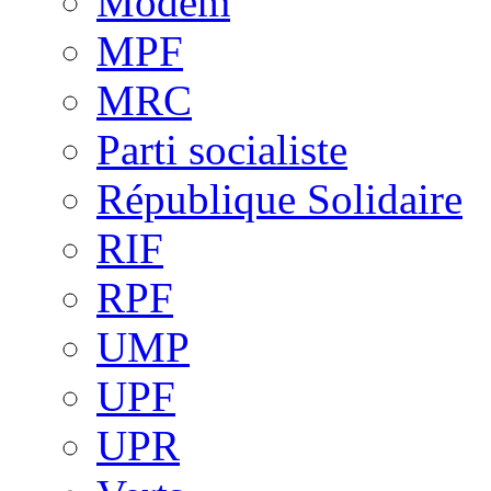
Modem
MPF
MRC
Parti socialiste
République Solidaire
RIF
RPF
UMP
UPF
UPR