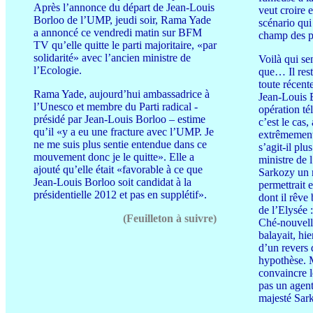
Après l’annonce du départ de Jean-Louis
veut croire e
Borloo de l’UMP, jeudi soir, Rama Yade
scénario qui
a annoncé ce vendredi matin sur BFM
champ des p
TV qu’elle quitte le parti majoritaire, «par
solidarité» avec l’ancien ministre de
Voilà qui se
l’Ecologie.
que… Il rest
toute récen
Rama Yade, aujourd’hui ambassadrice à
Jean-Louis 
l’Unesco et membre du Parti radical -
opération té
présidé par Jean-Louis Borloo – estime
c’est le cas,
qu’il «y a eu une fracture avec l’UMP. Je
extrêmement 
ne me suis plus sentie entendue dans ce
s’agit-il pl
mouvement donc je le quitte». Elle a
ministre de 
ajouté qu’elle était «favorable à ce que
Sarkozy un r
Jean-Louis Borloo soit candidat à la
permettrait 
présidentielle 2012 et pas en supplétif».
dont il rêve
de l’Elysée 
(Feuilleton à suivre)
Ché-nouvell
balayait, hie
d’un revers 
hypothèse. M
convaincre l
pas un agent
majesté Sa