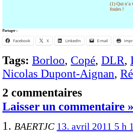
(1) Qui n’a 
foules !
Partager :
Facebook
X
LinkedIn
E-mail
Impr
Tags:
Borloo
,
Copé
,
DLR
,
Nicolas Dupont-Aignan
,
Ré
2 commentaires
Laisser un commentaire 
BAERTJC
13. avril 2011 5 h