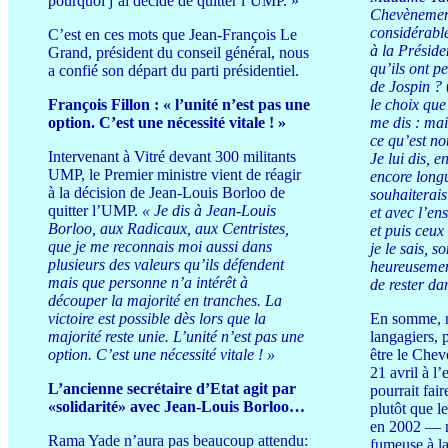
pourquoi j’ai décidé de quitter l’UMP. »
Chevènement
considérable
C’est en ces mots que Jean-François Le
à la Préside
Grand, président du conseil général, nous
qu’ils ont pe
a confié son départ du parti présidentiel.
de Jospin ?
François Fillon : « l’unité n’est pas une
le choix que
option. C’est une nécessité vitale ! »
me dis : mais
ce qu’est n
Intervenant à Vitré devant 300 militants
Je lui dis, e
UMP, le Premier ministre vient de réagir
encore longu
à la décision de Jean-Louis Borloo de
souhaiterais
quitter l’UMP.
« Je dis à Jean-Louis
et avec l’e
Borloo, aux Radicaux, aux Centristes,
et puis ceux
que je me reconnais moi aussi dans
je le sais, s
plusieurs des valeurs qu’ils défendent
heureusemen
mais que personne n’a intérêt à
de rester d
découper la majorité en tranches. La
victoire est possible dès lors que la
En somme, m
majorité reste unie. L’unité n’est pas une
langagiers, 
option. C’est une nécessité vitale ! »
être le Chev
21 avril à l
L’ancienne secrétaire d’Etat agit par
pourrait fair
«solidarité» avec Jean-Louis Borloo…
plutôt que 
en 2002 — n
Rama Yade n’aura pas beaucoup attendu:
fumeuse à l