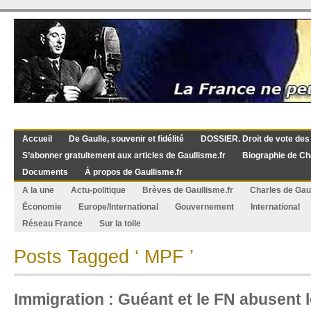
Accueil
De Gaulle, souvenir et fidélité
DOSSIER. Droit de vote des
S’abonner gratuitement aux articles de Gaullisme.fr
Biographie de Ch
Documents
À propos de Gaullisme.fr
A la une
Actu-politique
Brèves de Gaullisme.fr
Charles de Gau
Économie
Europe/International
Gouvernement
International
Réseau France
Sur la toile
Posts Tagged ‘ MPF ’
Immigration : Guéant et le FN abusent