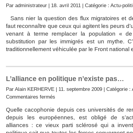
Par
administrateur
| 18. avril 2011 | Catégorie :
Actu-polit
Sans nier la question des flux migratoires et d
faut reconnaître que ceux qui agitent les peurs d
venant à terme remplacer la population « de
substitution par les immigrés est un mythe. C
traditionnellement véhiculée par le Front national 
L’alliance en politique n’existe pas…
Par
Alain KERHERVE
| 11. septembre 2009 | Catégorie :
sur
Commentaires fermés
L’alliance
en
Quelle cacophonie depuis ces universités de ren
politique
depuis les européennes, est obligé de s’ac
n’existe
pas…
alliances : ce vieux parti sclérosé qui a inven
politique sait que toutes les forces convergent p