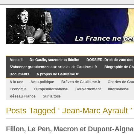
Accueil
De Gaulle, souvenir et fidélité
DOSSIER. Droit de vote des
S’abonner gratuitement aux articles de Gaullisme.fr
Biographie de Ch
Documents
À propos de Gaullisme.fr
A la une
Actu-politique
Brèves de Gaullisme.fr
Charles de Gau
Économie
Europe/International
Gouvernement
International
Réseau France
Sur la toile
Posts Tagged ‘ Jean-Marc Ayrault ’
Fillon, Le Pen, Macron et Dupont-Aignan