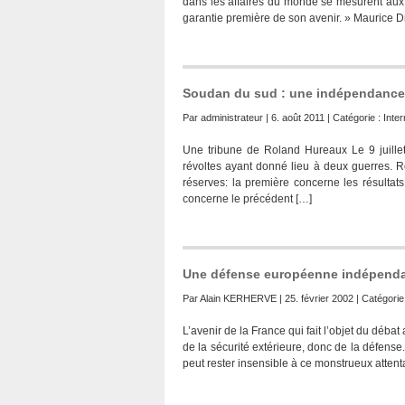
dans les affaires du monde se mesurent aux 
garantie première de son avenir. » Maurice D
Soudan du sud : une indépendance 
Par
administrateur
| 6. août 2011 | Catégorie :
Inter
Une tribune de Roland Hureaux Le 9 juille
révoltes ayant donné lieu à deux guerres. 
réserves: la première concerne les résultat
concerne le précédent […]
Une défense européenne indépend
Par
Alain KERHERVE
| 25. février 2002 | Catégorie
L’avenir de la France qui fait l’objet du déba
de la sécurité extérieure, donc de la défen
peut rester insensible à ce monstrueux attent