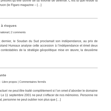
preuves qu’elle donne de sa volonté de défense. C’est là que réside la
ruon (le Figaro magazine – […]
à risques
national
|
2 comments
t dernier, le Soudan du Sud proclamait son indépendance, au prix de
Roland Hureaux analyse cette accession à l’indépendance et émet deux
s contestables de la stratégie géopolitique mise en œuvre, la deuxième
ante
sur
 :
Libre propos
|
Commentaires fermés
Une
t actuel ne peut être traité complètement si l’on omet d’aborder le domaine
défense
se. Le 11 septembre 2001 ne peut s’effacer de nos mémoires. Personne ne
européenne
at, personne ne peut oublier non plus que […]
indépendante