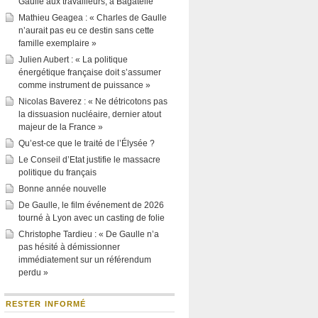
Gaulle aux travailleurs, à Bagatelle
Mathieu Geagea : « Charles de Gaulle
n’aurait pas eu ce destin sans cette
famille exemplaire »
Julien Aubert : « La politique
énergétique française doit s’assumer
comme instrument de puissance »
Nicolas Baverez : « Ne détricotons pas
la dissuasion nucléaire, dernier atout
majeur de la France »
Qu’est-ce que le traité de l’Élysée ?
Le Conseil d’Etat justifie le massacre
politique du français
Bonne année nouvelle
De Gaulle, le film événement de 2026
tourné à Lyon avec un casting de folie
Christophe Tardieu : « De Gaulle n’a
pas hésité à démissionner
immédiatement sur un référendum
perdu »
RESTER INFORMÉ