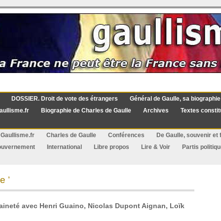
DOSSIER. Droit de vote des étrangers
Général de Gaulle, sa biographie
aullisme.fr
Biographie de Charles de Gaulle
Archives
Textes constit
Gaullisme.fr
Charles de Gaulle
Conférences
De Gaulle, souvenir et f
ouvernement
International
Libre propos
Lire & Voir
Partis politiq
e ’
ineté avec Henri Guaino, Nicolas Dupont Aignan, Loïk