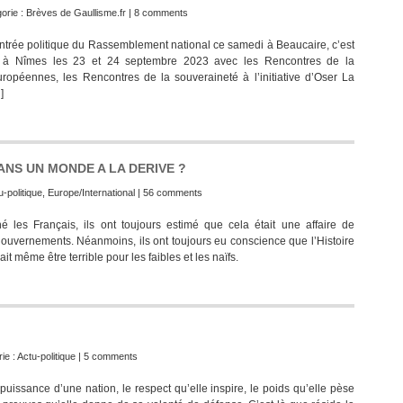
orie :
Brèves de Gaullisme.fr
|
8 comments
 rentrée politique du Rassemblement national ce samedi à Beaucaire, c’est
dra à Nîmes les 23 et 24 septembre 2023 avec les Rencontres de la
ropéennes, les Rencontres de la souveraineté à l’initiative d’Oser La
]
NS UN MONDE A LA DERIVE ?
u-politique
,
Europe/International
|
56 comments
é les Français, ils ont toujours estimé que cela était une affaire de
 gouvernements. Néanmoins, ils ont toujours eu conscience que l’Histoire
ait même être terrible pour les faibles et les naïfs.
ie :
Actu-politique
|
5 comments
sance d’une nation, le respect qu’elle inspire, le poids qu’elle pèse