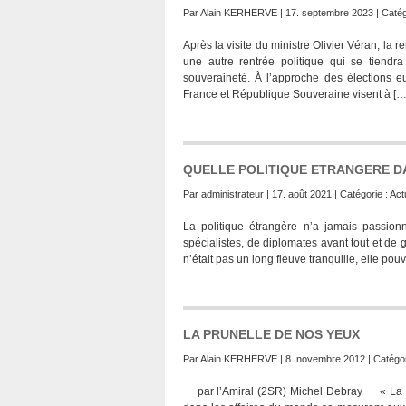
Par
Alain KERHERVE
| 17. septembre 2023 | Catég
Après la visite du ministre Olivier Véran, la
une autre rentrée politique qui se tien
souveraineté. À l’approche des élections eu
France et République Souveraine visent à […
QUELLE POLITIQUE ETRANGERE DA
Par
administrateur
| 17. août 2021 | Catégorie :
Act
La politique étrangère n’a jamais passionn
spécialistes, de diplomates avant tout et de
n’était pas un long fleuve tranquille, elle pouv
LA PRUNELLE DE NOS YEUX
Par
Alain KERHERVE
| 8. novembre 2012 | Catégor
par l’Amiral (2SR) Michel Debray « La puis