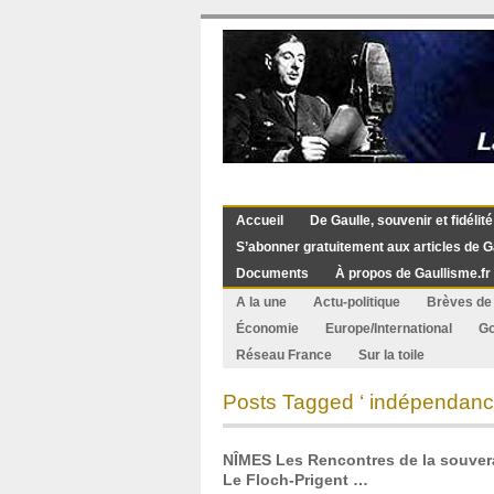
Accueil
De Gaulle, souvenir et fidélité
S’abonner gratuitement aux articles de G
Documents
À propos de Gaullisme.fr
A la une
Actu-politique
Brèves de 
Économie
Europe/International
G
Réseau France
Sur la toile
Posts Tagged ‘ indépendanc
NÎMES Les Rencontres de la souvera
Le Floch-Prigent …