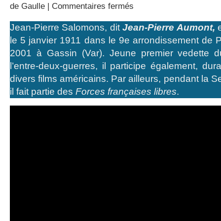
sur
de Gaulle
|
Commentaires fermés
Jean-
Pierre
Jean-Pierre Salomons, dit
Jean-Pierre Aumont,
e
Aumont,
le 5 janvier 1911 dans le 9e arrondissement de Pa
hommage
à
2001 à Gassin (Var). Jeune premier vedette d
de
l’entre-deux-guerres, il participe également, dur
Gaulle
divers films américains. Par ailleurs, pendant la
il fait partie des
Forces françaises libres
.