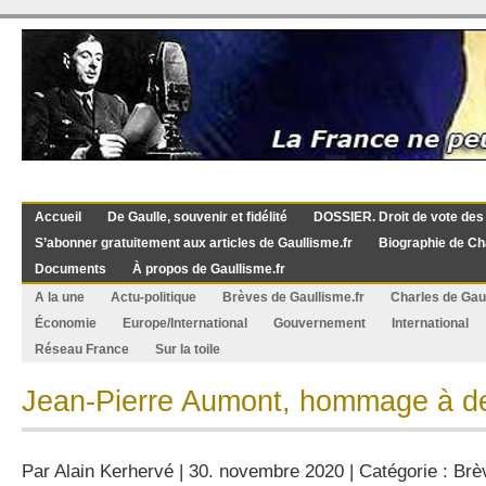
Accueil
De Gaulle, souvenir et fidélité
DOSSIER. Droit de vote des
S’abonner gratuitement aux articles de Gaullisme.fr
Biographie de Ch
Documents
À propos de Gaullisme.fr
A la une
Actu-politique
Brèves de Gaullisme.fr
Charles de Gau
Économie
Europe/International
Gouvernement
International
Réseau France
Sur la toile
Jean-Pierre Aumont, hommage à d
Par
Alain Kerhervé
| 30. novembre 2020 | Catégorie :
Brè