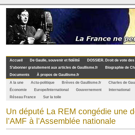
Accueil
De Gaulle, souvenir et fidélité
DOSSIER. Droit de vote des
S’abonner gratuitement aux articles de Gaullisme.fr
Biographie de Ch
Documents
À propos de Gaullisme.fr
A la une
Actu-politique
Brèves de Gaullisme.fr
Charles de Gau
Économie
Europe/International
Gouvernement
International
Réseau France
Sur la toile
Un député La REM congédie une dé
l’AMF à l’Assemblée nationale