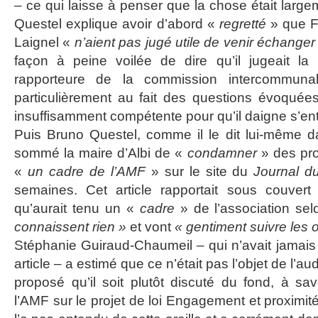
– ce qui laisse à penser que la chose était larg
Questel explique avoir d’abord «
regretté
» que F
Laignel «
n’aient pas jugé utile de venir échange
façon à peine voilée de dire qu’il jugeait la 
rapporteure de la commission intercommuna
particulièrement au fait des questions évoquées
insuffisamment compétente pour qu’il daigne s’entr
Puis Bruno Questel, comme il le dit lui-même
sommé la maire d’Albi de «
condamner
» des pro
«
un cadre de l’AMF
» sur le site du
Journal d
semaines. Cet article rapportait sous couver
qu’aurait tenu un «
cadre
» de l’association se
connaissent rien »
et vont
« gentiment suivre les
Stéphanie Guiraud-Chaumeil – qui n’avait jamai
article – a estimé que ce n’était pas l’objet de l’au
proposé qu’il soit plutôt discuté du fond, à sav
l’AMF sur le projet de loi Engagement et proximi