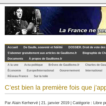
Accueil
De Gaulle, souvenir et fidélité
DOSSIER. Droit de vote des
S’abonner gratuitement aux articles de Gaullisme.fr
Biographie de Ch
Documents
À propos de Gaullisme.fr
A la une
Actu-politique
Brèves de Gaullisme.fr
Charles de Gau
Économie
Europe/International
Gouvernement
International
Réseau France
Sur la toile
C’est bien la première fois que j’a
Par
Alain Kerhervé
| 21. janvier 2019 | Catégorie :
Libre 