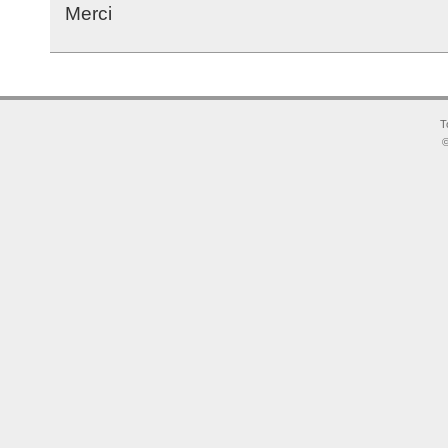
Merci
T
©