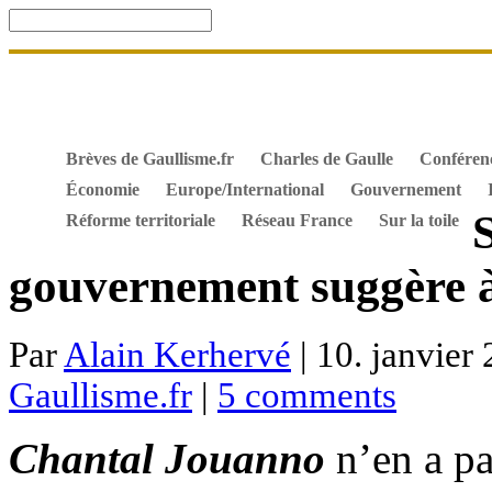
Accueil
De Gaulle, souvenir et fidélité
DOSSIER. Dro
Mes ouvrages
S’abonner gratuitement aux articles de 
Textes constitutionnels
Hommes de l’Histoire
Docum
Brèves de Gaullisme.fr
Charles de Gaulle
Conféren
Économie
Europe/International
Gouvernement
Réforme territoriale
Réseau France
Sur la toile
gouvernement suggère 
Par
Alain Kerhervé
| 10. janvier
Gaullisme.fr
|
5 comments
Chantal Jouanno
n’en a pa