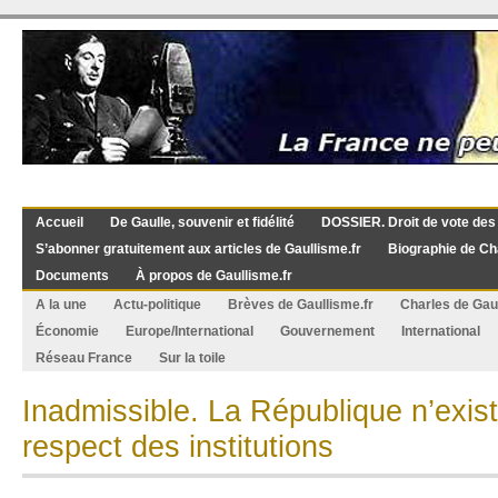
Accueil
De Gaulle, souvenir et fidélité
DOSSIER. Droit de vote des
S’abonner gratuitement aux articles de Gaullisme.fr
Biographie de Ch
Documents
À propos de Gaullisme.fr
A la une
Actu-politique
Brèves de Gaullisme.fr
Charles de Gau
Économie
Europe/International
Gouvernement
International
Réseau France
Sur la toile
Inadmissible. La République n’exist
respect des institutions