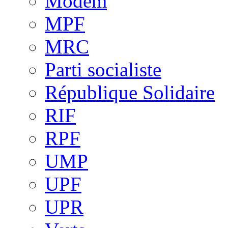
Modem
MPF
MRC
Parti socialiste
République Solidaire
RIF
RPF
UMP
UPF
UPR