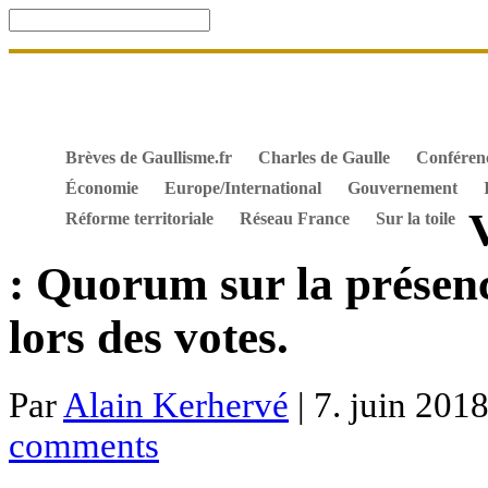
Accueil
De Gaulle, souvenir et fidélité
DOSSIER. Dro
Mes ouvrages
S’abonner gratuitement aux articles de 
Textes constitutionnels
Hommes de l’Histoire
Docum
Brèves de Gaullisme.fr
Charles de Gaulle
Conféren
Économie
Europe/International
Gouvernement
Réforme territoriale
Réseau France
Sur la toile
: Quorum sur la présen
lors des votes.
Par
Alain Kerhervé
| 7. juin 2018
comments