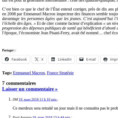
dur est pour la génération intermédiaire : celle des quadras-quinquas, 
C’est bien ce que le chef de l’État entend corriger, près de dix ans p
en 2008 par Emmanuel Macron inspecteur des finances semble toujo
davantage les personnes âgées que les jeunes. C’est aujourd’hui l’
l’échelle des âges. »
Et de citer comme facteur d’explication
« un niv
progression des dépenses publiques de santé qui bénéficient d’abord 
l’époque, l’économiste Jean Pisani-Ferry, avait été nommé… chef éco
Partager :
Facebook
X
LinkedIn
E-mail
Impr
Tags:
Emmanuel Macron
,
France Stratégie
7 commentaires
Laisser un commentaire »
DM
19. mars 2018 11 h 10 min
:
Ce merdeux sera retraité un jour mais il ne connaitra pas le pr
Paul Agratey
19. mars 2018 15 h 44 min
: