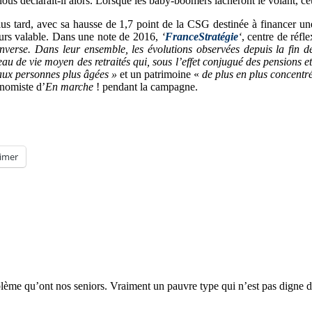
nous déclarait-il alors. Lorsque les baby-boomers lâcheront le volant, ce
lus tard, avec sa hausse de 1,7 point de la CSG destinée à financer une 
urs valable. Dans une note de 2016,
‘
FranceStratégie
‘
, centre de réfl
inverse. Dans leur ensemble, les évolutions observées depuis la fin
eau de vie moyen des retraités qui, sous l’effet conjugué des pensions e
aux personnes plus âgées »
et un patrimoine «
de plus en plus concentr
nomiste d’
En marche
! pendant la campagne.
imer
oblème qu’ont nos seniors. Vraiment un pauvre type qui n’est pas digne d