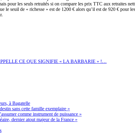
is pour les seuls retraités si on compare les prix TTC aux retraites nette
ue le seuil de « richesse » est de 1200 € alors qu’il est de 920 € pour les
r.
ELLE CE QUE SIGNIFIE « LA BARBARIE » !…
urs, à Bagatelle
estin sans cette famille exemplaire »
t s’assumer comme instrument de puissance »
éaire, dernier atout majeur de la France »
s