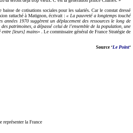
ux-là seront déjà trop vieux. C’est la génération prince Charles. »
baisse de cotisations sociales pour les salariés. Car le constat dressé
exion rattaché à Matignon, écrivait :
« La pauvreté a longtemps touché
 des années 1970 suggèrent un déplacement des ressources le long de
t des patrimoines, a dépassé celui de l’ensemble de la population, une
é entre [leurs] mains
« . Le commissaire général de France Stratégie de
Source ‘
Le Point
‘
e représenter la France