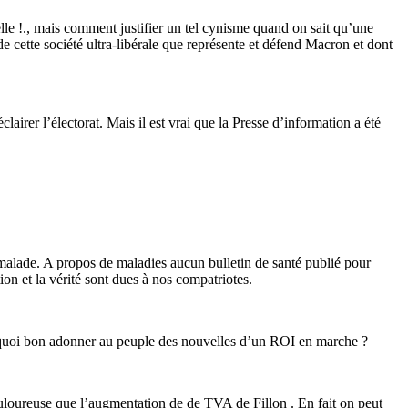
elle !., mais comment justifier un tel cynisme quand on sait qu’une
 de cette société ultra-libérale que représente et défend Macron et dont
airer l’électorat. Mais il est vrai que la Presse d’information a été
t malade. A propos de maladies aucun bulletin de santé publié pour
ion et la vérité sont dues à nos compatriotes.
 quoi bon adonner au peuple des nouvelles d’un ROI en marche ?
douloureuse que l’augmentation de de TVA de Fillon . En fait on peut