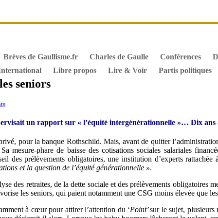
it de vote des étrangers
Général de Gaulle, sa biographie
M
iographie de Charles de Gaulle
Archives
Textes constitutionn
Brèves de Gaullisme.fr
Charles de Gaulle
Conférences
D
International
Libre propos
Lire & Voir
Partis politiques
es seniors
ts
upervisait un rapport sur « l’équité intergénérationnelle »… Dix an
é, pour la banque Rothschild. Mais, avant de quitter l’administration,
 Sa mesure-phare de baisse des cotisations sociales salariales financé
il des prélèvements obligatoires, une institution d’experts rattachée à
tions et la question de l’équité générationnelle »
.
yse des retraites, de la dette sociale et des prélèvements obligatoires m
favorise les seniors, qui paient notamment une CSG moins élevée que les 
samment à cœur pour attirer l’attention du ‘
Point’
sur le sujet, plusieur