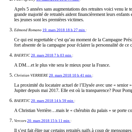
Après 5 années sans augmentations des retraites voici venu le te
grande majorité de retraités aident financièrement leurs enfants 
les jeunes sont les premières victimes.
Edmond Romano
19. mars 2018 18 h 27 min
:
Ce qui est regrettable c’est qu’au moment de la Campagne Présiden
fort absente de la campagne pour éclairer la personnalité de ce
BAERTJC
20. mars 2018 7 h 03 min
:
A DM…et le plus vite sera le mieux pour la France.
Christian VERRIERE
20. mars 2018 10 h 41 min
:
La proximité du locataire actuel de l’Elysée avec une « senior »
Jupiter depuis mai 2017. Elle est où la transparence? Pour Pompid
BAERTJC
20. mars 2018 14 h 59 min
:
A Christian Verrière…mais le « chérubin du palais » se porte
Vercors
20. mars 2018 15 h 11 min
:
Il s’est fait élire par certains retraités naïfs à coup de menso