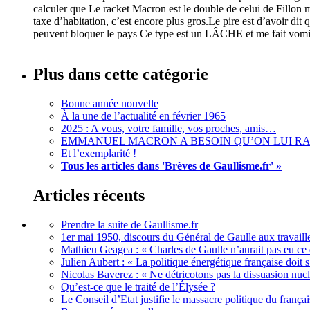
calculer que Le racket Macron est le double de celui de Fillon ma
taxe d’habitation, c’est encore plus gros.Le pire est d’avoir dit q
peuvent bloquer le pays Ce type est un LÂCHE et me fait vomi
Plus dans cette catégorie
Bonne année nouvelle
À la une de l’actualité en février 1965
2025 : A vous, votre famille, vos proches, amis…
EMMANUEL MACRON A BESOIN QU’ON LUI RAPP
Et l’exemplarité !
Tous les articles dans 'Brèves de Gaullisme.fr' »
Articles récents
Prendre la suite de Gaullisme.fr
1er mai 1950, discours du Général de Gaulle aux travaille
Mathieu Geagea : « Charles de Gaulle n’aurait pas eu ce d
Julien Aubert : « La politique énergétique française doi
Nicolas Baverez : « Ne détricotons pas la dissuasion nucl
Qu’est-ce que le traité de l’Élysée ?
Le Conseil d’Etat justifie le massacre politique du françai