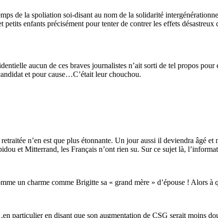
mps de la spoliation soi-disant au nom de la solidarité intergénérationn
et petits enfants précisément pour tenter de contrer les effets désastreux
tielle aucun de ces braves journalistes n’ait sorti de tel propos pour écl
 candidat et pour cause…C’était leur chouchou.
 retraitée n’en est que plus étonnante. Un jour aussi il deviendra âgé e
ou et Mitterrand, les Français n’ont rien su. Sur ce sujet là, l’informat
 comme un charme comme Brigitte sa « grand mère » d’épouse ! Alors à
nges ,en particulier en disant que son augmentation de CSG serait moins 