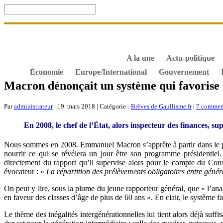
Accueil
De Gaulle, souvenir et fidélité
DOSSIER. Dro
S’abonner gratuitement aux articles de Gaullisme.fr
B
À propos de Gaullisme.fr
A la une
Actu-politique
Économie
Europe/International
Gouvernement
Macron dénonçait un système qui favorise l
Par
administrateur
| 19. mars 2018 | Catégorie :
Brèves de Gaullisme.fr
|
7 commen
En 2008, le chef de l’État, alors inspecteur des finances, s
Nous sommes en 2008. Emmanuel Macron s’apprête à partir dans le priv
nourrir ce qui se révélera un jour être son programme présidentiel.
directement du rapport qu’il supervise alors pour le compte du Conse
évocateur : «
La répartition des prélèvements obligatoires entre généra
On peut y lire, sous la plume du jeune rapporteur général, que « l’anal
en faveur des classes d’âge de plus de 60 ans ». En clair, le système 
Le thème des inégalités intergénérationnelles lui tient alors déjà suffi