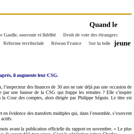
es ouvrages
Quand le
els
Hommes de l’Histoire
Documents
e Gaulle, souvenir et fidélité
Droit de vote des étrangers
jeune
Réforme territoriale
Réseau France
Sur la toile
s après, il augmente leur CSG.
 l’inspecteur des finances de 30 ans ne rate déjà pas une occasion de
e par une hausse de la CSG qui frappe les retraites ? Elle s’inspire
 la Cour des comptes, alors dirigée par Philippe Séguin. Le titre est
et en évidence des transferts multiples qui, dans l’ensemble, s’exercent
actifs.
s mois avant la publication officielle du rapport en novembre. « Le plus