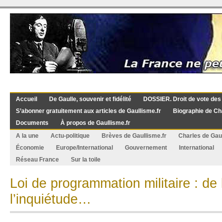
Accueil
De Gaulle, souvenir et fidélité
DOSSIER. Droit de vote des
S’abonner gratuitement aux articles de Gaullisme.fr
Biographie de Ch
Documents
À propos de Gaullisme.fr
A la une
Actu-politique
Brèves de Gaullisme.fr
Charles de Gau
Économie
Europe/International
Gouvernement
International
Réseau France
Sur la toile
Loi de programmation militaire : de l
l’inquiétude…