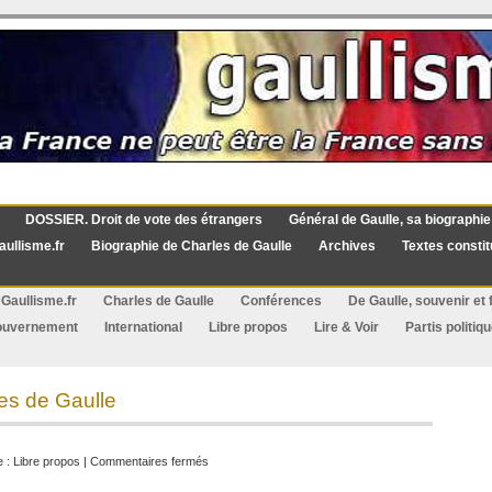
DOSSIER. Droit de vote des étrangers
Général de Gaulle, sa biographie
aullisme.fr
Biographie de Charles de Gaulle
Archives
Textes constit
Gaullisme.fr
Charles de Gaulle
Conférences
De Gaulle, souvenir et f
ouvernement
International
Libre propos
Lire & Voir
Partis politiq
les de Gaulle
sur
e :
Libre propos
|
Commentaires fermés
La