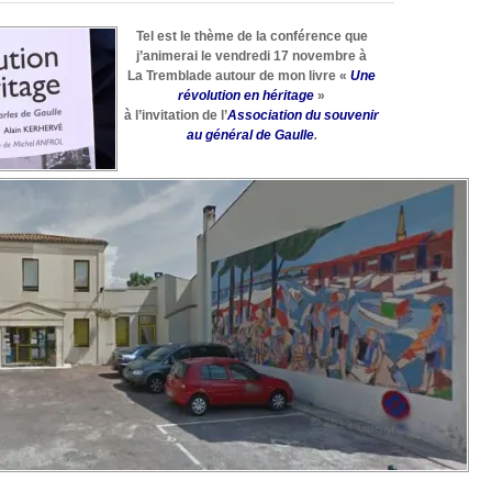
politique
sociale
Tel est le thème de la conférence que
de
j’animerai le vendredi 17 novembre à
Charles
La Tremblade autour de mon livre «
Une
de
révolution en héritage
»
Gaulle
à l’invitation de l’
Association
du souvenir
au général de Gaulle
.