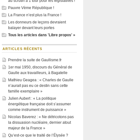
au scrutin à 1 tour pour les législatives !
Pauvre Vème République !
La France n’est plus la France !
Les donneurs de leçons devraient
balayer devant leurs portes
Tous les articles dans 'Libre propos' »
ARTICLES RÉCENTS
Prendre la suite de Gaullisme.fr
1er mai 1950, discours du Général de
Gaulle aux travailleurs, à Bagatelle
Mathieu Geagea : « Charles de Gaulle
n’aurait pas eu ce destin sans cette
famille exemplaire »
Julien Aubert : « La politique
énergétique française doit s’assumer
comme instrument de puissance »
Nicolas Baverez : « Ne détricotons pas
la dissuasion nucléaire, dernier atout
majeur de la France »
Qu’est-ce que le traité de l’Élysée ?