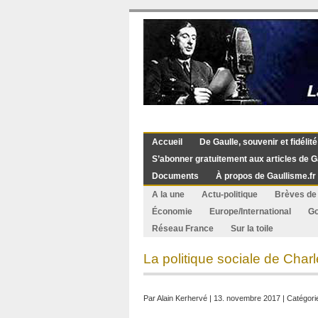
Accueil
De Gaulle, souvenir et fidélité
S’abonner gratuitement aux articles de G
Documents
À propos de Gaullisme.fr
A la une
Actu-politique
Brèves de 
Économie
Europe/International
G
Réseau France
Sur la toile
La politique sociale de Char
Par
Alain Kerhervé
| 13. novembre 2017 | Catégori