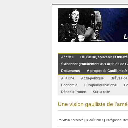
Accueil
De Gaulle, souvenir et fidélité
S’abonner gratuitement aux articles de G
Documents
À propos de Gaullisme.fr
A la une
Actu-politique
Brèves de 
Économie
Europe/International
G
Réseau France
Sur la toile
Une vision gaulliste de l’am
Par
Alain Kerhervé
| 3. août 2017 | Catégorie :
Libr