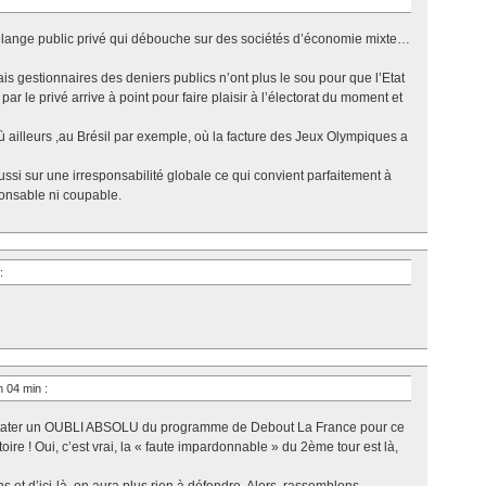
élange public privé qui débouche sur des sociétés d’économie mixte…
s gestionnaires des deniers publics n’ont plus le sou pour que l’Etat
 par le privé arrive à point pour faire plaisir à l’électorat du moment et
ailleurs ,au Brésil par exemple, où la facture des Jeux Olympiques a
si sur une irresponsabilité globale ce qui convient parfaitement à
ponsable ni coupable.
:
 h 04 min
:
nstater un OUBLI ABSOLU du programme de Debout La France pour ce
ire ! Oui, c’est vrai, la « faute impardonnable » du 2ème tour est là,