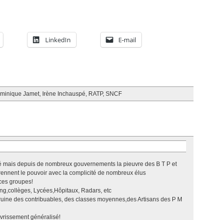
LinkedIn
E-mail
minique Jamet
,
Irène Inchauspé
,
RATP
,
SNCF
é mais depuis de nombreux gouvernements la pieuvre des B T P et
rennent le pouvoir avec la complicité de nombreux élus
ces groupes!
ing,collèges, Lycées,Hôpitaux, Radars, etc
la ruine des contribuables, des classes moyennes,des Artisans des P M
uvrissement généralisé!