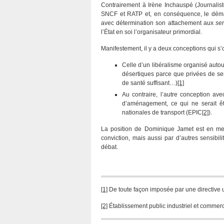
Contrairement à Irène Inchauspé (Journalis
SNCF et RATP et, en conséquence, le déma
avec détermination son attachement aux
ser
l’État en soi l’organisateur primordial.
Manifestement, il y a deux conceptions qui s
Celle d’un libéralisme organisé auto
désertiques parce que privées de ser
de santé suffisant…)
[1]
Au contraire, l’autre conception ave
d’aménagement, ce qui ne serait êtr
nationales de transport (EPIC
[2]
).
La position de Dominique Jamet est en mes
conviction, mais aussi par d’autres sensibil
débat.
[1]
De toute façon imposée par une directive 
[2]
Établissement public industriel et comme