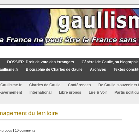
DOSSIER. Droit de vote des étrangers
Général de Gaulle, sa biographie
aullisme.fr
Biographie de Charles de Gaulle
Archives
Textes constit
Gaullisme.fr
Charles de Gaulle
Conférences
De Gaulle, souvenir et f
ouvernement
International
Libre propos
Lire & Voir
Partis politiq
énagement du territoire
e propos
|
10 comments