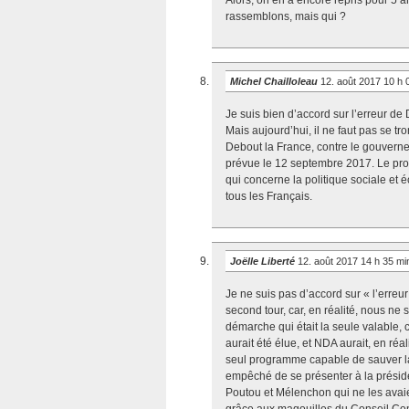
Alors, on en a encore repris pour 5 an
rassemblons, mais qui ?
Michel Chailloleau
12. août 2017 10 h
Je suis bien d’accord sur l’erreur d
Mais aujourd’hui, il ne faut pas se tr
Debout la France, contre le gouvernem
prévue le 12 septembre 2017. Le pro
qui concerne la politique sociale et 
tous les Français.
Joëlle Liberté
12. août 2017 14 h 35 m
Je ne suis pas d’accord sur « l’erreur
second tour, car, en réalité, nous 
démarche qui était la seule valable, c
aurait été élue, et NDA aurait, en réa
seul programme capable de sauver l
empêché de se présenter à la préside
Poutou et Mélenchon qui ne les avaie