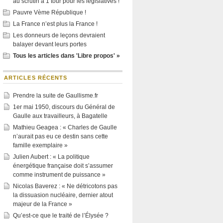
au scrutin à 1 tour pour les législatives !
Pauvre Vème République !
La France n’est plus la France !
Les donneurs de leçons devraient
balayer devant leurs portes
Tous les articles dans 'Libre propos' »
ARTICLES RÉCENTS
Prendre la suite de Gaullisme.fr
1er mai 1950, discours du Général de
Gaulle aux travailleurs, à Bagatelle
Mathieu Geagea : « Charles de Gaulle
n’aurait pas eu ce destin sans cette
famille exemplaire »
Julien Aubert : « La politique
énergétique française doit s’assumer
comme instrument de puissance »
Nicolas Baverez : « Ne détricotons pas
la dissuasion nucléaire, dernier atout
majeur de la France »
Qu’est-ce que le traité de l’Élysée ?