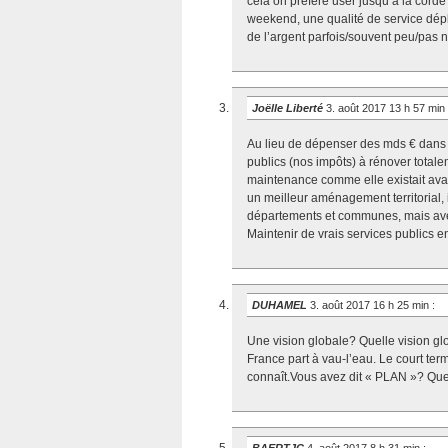
cela on préfère user jusqu’à la cord
weekend, une qualité de service déplo
de l’argent parfois/souvent peu/pas n
Joëlle Liberté
3. août 2017 13 h 57 min
Au lieu de dépenser des mds € dans le 
publics (nos impôts) à rénover total
maintenance comme elle existait avant
un meilleur aménagement territorial, 
départements et communes, mais avec 
Maintenir de vrais services publics en
DUHAMEL
3. août 2017 16 h 25 min
:
Une vision globale? Quelle vision glo
France part à vau-l’eau. Le court te
connaît.Vous avez dit « PLAN »? Quel