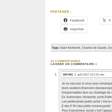
PARTAGER :
Facebook
X
Imprimer
Tags:
Alain Kerhervé
,
Charles de Gaulle
,
Do
10 COMMENTAIRES
LAISSER UN COMMENTAIRE »
MICHEL
3. août 2017 10 h 01 min
:
Je ne sais pas si vous avez remarqu
leurs soutiens financiers (banques)p
irresponsables face au chantage de 
Ex: Autoroutes, Aéroports, ports,Park
Les partenariats public privé c’est 
E des P M I des petits commerçants!
Plus d’ascenseur social c’est l’appa