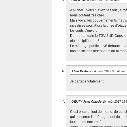
BAERTJC
4. août 2017 8 h 31 min
:
A Michel…vous n’avez pas tort ,le m
nous coûtent très cher.
Mais voilà, les gouvernements mauvai
investisse seul. Alors la prise d’otage
les coûts s’envolent.
Dernier en date le TGV SUD Ouest où 
été multipliée par 5 !
Le mélange public privé débouche aus
nos politiciens défenseurs du ni res
Alain Kerhervé
4. août 2017 9 h 41 min
Je partage totalement
GENTY Jean Claude
10. août 2017 19
C’est bizarre, tout de même, de co
qui concerne l’aménagement du territo
toujours et encore là !