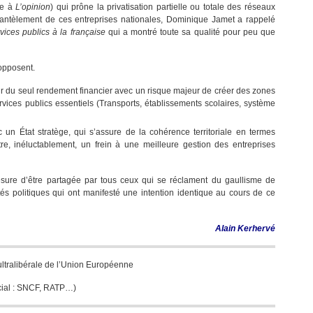
te à
L’opinion
) qui prône la privatisation partielle ou totale des réseaux
ntèlement de ces entreprises nationales, Dominique Jamet a rappelé
vices publics à la française
qui a montré toute sa qualité pour peu que
’opposent.
ur du seul rendement financier avec un risque majeur de créer des zones
vices publics essentiels (Transports, établissements scolaires, système
c un État stratège, qui s’assure de la cohérence territoriale en termes
e, inéluctablement, un frein à une meilleure gestion des entreprises
ure d’être partagée par tous ceux qui se réclament du gaullisme de
ités politiques qui ont manifesté une intention identique au cours de ce
Alain Kerhervé
ultralibérale de l’Union Européenne
rcial : SNCF, RATP…)