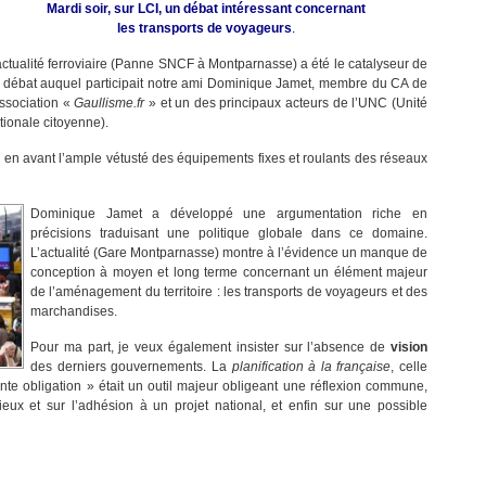
Mardi soir, sur LCI, un débat intéressant concernant
les transports de voyageurs
.
actualité ferroviaire (Panne SNCF à Montparnasse) a été le catalyseur de
 débat auquel participait notre ami Dominique Jamet, membre du CA de
association «
Gaullisme.fr
» et un des principaux acteurs de l’UNC (Unité
tionale citoyenne).
is en avant l’ample vétusté des équipements fixes et roulants des réseaux
Dominique Jamet a développé une argumentation riche en
précisions traduisant une politique globale dans ce domaine.
L’actualité (Gare Montparnasse) montre à l’évidence un manque de
conception à moyen et long terme concernant un élément majeur
de l’aménagement du territoire : les transports de voyageurs et des
marchandises.
Pour ma part, je veux également insister sur l’absence de
vision
des derniers gouvernements. La
planification à la française
, celle
dente obligation » était un outil majeur obligeant une réflexion commune,
eux et sur l’adhésion à un projet national, et enfin sur une possible