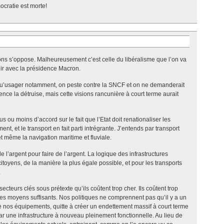
cratie est morte!
ns s’oppose. Malheureusement c’est celle du libéralisme que l’on va
ir avec la présidence Macron.
qu’usager notamment, on peste contre la SNCF et on ne demanderait
ence la détruise, mais cette visions rancunière à court terme aurait
 ou moins d’accord sur le fait que l’Etat doit renationaliser les
nt, et le transport en fait parti intrégrante. J’entends par transport
et même la navigation maritime et fluviale.
de l’argent pour faire de l’argent. La logique des infrastructures
citoyens, de la manière la plus égale possible, et pour les transports
.
secteurs clés sous prétexte qu’ils coûtent trop cher. Ils coûtent trop
les moyens suffisants. Nos politiques ne comprennent pas qu’il y a un
 nos équipements, quitte à créer un endettement massif à court terme
r une infrastructure à nouveau pleinement fonctionnelle. Au lieu de