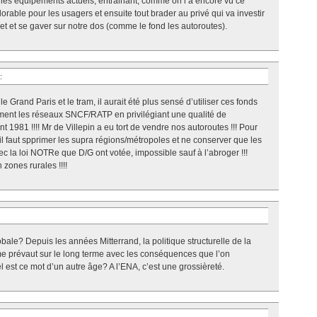
e les équipements actuels, entrainant, comme on l’a encore vu ce
rable pour les usagers et ensuite tout brader au privé qui va investir
et et se gaver sur notre dos (comme le fond les autoroutes).
:
Grand Paris et le tram, il aurait été plus sensé d’utiliser ces fonds
ement les réseaux SNCF/RATP en privilégiant une qualité de
 1981 !!!! Mr de Villepin a eu tort de vendre nos autoroutes !!! Pour
il faut spprimer les supra régions/métropoles et ne conserver que les
la loi NOTRe que D/G ont votée, impossible sauf à l’abroger !!!
 zones rurales !!!!
bale? Depuis les années Mitterrand, la politique structurelle de la
rme prévaut sur le long terme avec les conséquences que l’on
 est ce mot d’un autre âge? A l’ENA, c’est une grossièreté.