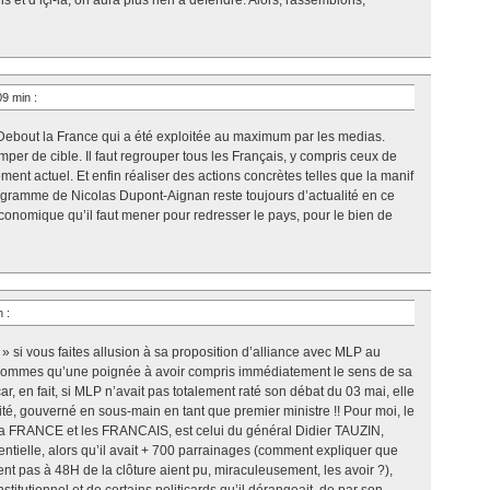
s et d’içi-là, on aura plus rien à défendre. Alors, rassemblons,
 09 min
:
e Debout la France qui a été exploitée au maximum par les medias.
omper de cible. Il faut regrouper tous les Français, y compris ceux de
ent actuel. Et enfin réaliser des actions concrètes telles que la manif
gramme de Nicolas Dupont-Aignan reste toujours d’actualité en ce
économique qu’il faut mener pour redresser le pays, pour le bien de
in
:
 » si vous faites allusion à sa proposition d’alliance avec MLP au
ne sommes qu’une poignée à avoir compris immédiatement le sens de sa
ar, en fait, si MLP n’avait pas totalement raté son débat du 03 mai, elle
lité, gouverné en sous-main en tant que premier ministre !! Pour moi, le
a FRANCE et les FRANCAIS, est celui du général Didier TAUZIN,
ntielle, alors qu’il avait + 700 parrainages (comment expliquer que
nt pas à 48H de la clôture aient pu, miraculeusement, les avoir ?),