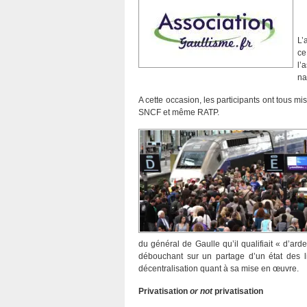
L’
ce
l’
na
A cette occasion, les participants ont tous m
SNCF et même RATP.
du général de Gaulle qu’il qualifiait « d’ar
débouchant sur un partage d’un état des li
décentralisation quant à sa mise en œuvre.
Privatisation
or not
privatisation