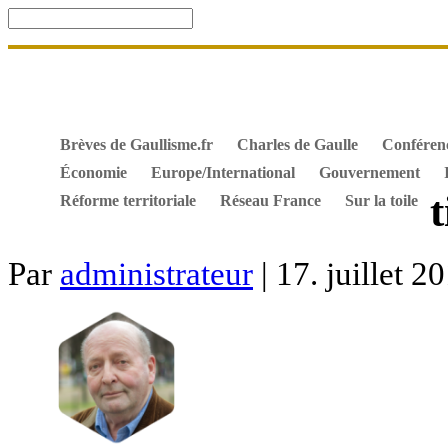
Accueil
De Gaulle, souvenir et fidélité
DOSSIER. Dro
Mes ouvrages
S’abonner gratuitement aux articles de 
Textes constitutionnels
Hommes de l’Histoire
Docum
Brèves de Gaullisme.fr
Charles de Gaulle
Conféren
Économie
Europe/International
Gouvernement
t
Réforme territoriale
Réseau France
Sur la toile
Par
administrateur
| 17. juillet 2