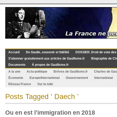
Accueil
De Gaulle, souvenir et fidélité
DOSSIER. Droit de vote des
S’abonner gratuitement aux articles de Gaullisme.fr
Biographie de Ch
Documents
À propos de Gaullisme.fr
A la une
Actu-politique
Brèves de Gaullisme.fr
Charles de Gau
Économie
Europe/International
Gouvernement
International
Réseau France
Sur la toile
Posts Tagged ‘ Daech ’
Ou en est l’immigration en 2018