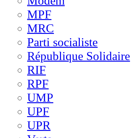
Modem
MPF
MRC
Parti socialiste
République Solidaire
RIF
RPF
UMP
UPF
UPR