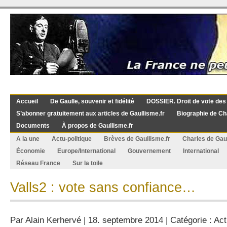
Accueil
De Gaulle, souvenir et fidélité
DOSSIER. Droit de vote des
S’abonner gratuitement aux articles de Gaullisme.fr
Biographie de Ch
Documents
À propos de Gaullisme.fr
A la une
Actu-politique
Brèves de Gaullisme.fr
Charles de Gau
Économie
Europe/International
Gouvernement
International
Réseau France
Sur la toile
Valls2 : vote sans confiance…
Par
Alain Kerhervé
| 18. septembre 2014 | Catégorie :
Act