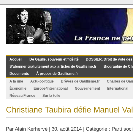
Accueil
De Gaulle, souvenir et fidélité
DOSSIER. Droit de vote des
S’abonner gratuitement aux articles de Gaullisme.fr
Biographie de Ch
Documents
À propos de Gaullisme.fr
A la une
Actu-politique
Brèves de Gaullisme.fr
Charles de Gau
Économie
Europe/International
Gouvernement
International
Réseau France
Sur la toile
Christiane Taubira défie Manuel Val
Par
Alain Kerhervé
| 30. août 2014 | Catégorie :
Parti soci