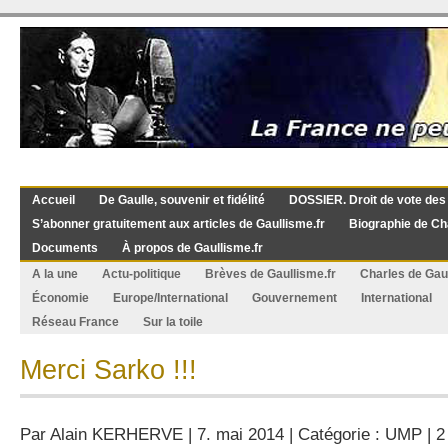
Accueil
De Gaulle, souvenir et fidélité
DOSSIER. Droit de vote des
S’abonner gratuitement aux articles de Gaullisme.fr
Biographie de Ch
Documents
À propos de Gaullisme.fr
A la une
Actu-politique
Brèves de Gaullisme.fr
Charles de Gau
Économie
Europe/International
Gouvernement
International
Réseau France
Sur la toile
Merci Sarko !!!
Par
Alain KERHERVE
| 7. mai 2014 | Catégorie :
UMP
|
2