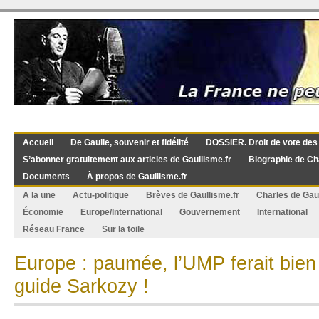
Accueil
De Gaulle, souvenir et fidélité
DOSSIER. Droit de vote des
S’abonner gratuitement aux articles de Gaullisme.fr
Biographie de Ch
Documents
À propos de Gaullisme.fr
A la une
Actu-politique
Brèves de Gaullisme.fr
Charles de Gau
Économie
Europe/International
Gouvernement
International
Réseau France
Sur la toile
Europe : paumée, l’UMP ferait bien
guide Sarkozy !