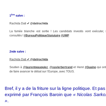
ère
1
salve :
Rachida Dati
✔
@
datirachida
La fumée blanche est sortie ! Les candidats investis vont exécuter, 
consultés !
#
BureauPolitiqueStatutaire
#
UMP
2nde salve :
Rachida Dati
✔
@
datirachida
Soutien à
@
laurentwauquiez
,
@
xavierbertrand
et Henri
#
Guaino
qui ont
de faire avancer le débat sur l’Europe, avec TOUS.
Bref, il y a de la friture sur la ligne politique. Et 
exprimé par François Baroin que
« Nicolas Sarko
»
.