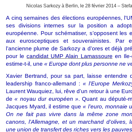
Nicolas Sarkozy à Berlin, le 28 février 2014 – Ste
A cinq semaines des élections européennes, l’U
ses divisions internes sur la position a adopt
européenne. Pour schématiser, s’opposent les eu
aux eurosceptiques et souverainistes. Par 
l’ancienne plume de Sarkozy a d’ores et déjà pré
pour le
candidat UMP Alain Lamassoure
en Ile-
estime-t-il, une
« Europe dont plus personne ne v
Xavier Bertrand, pour sa part, laisse entendre qu
leadership franco-allemand :
« l’Europe Merkoz
Laurent Wauquiez, lui, rêve d’un retour à une Eur
de
« noyau dur européen »
. Quant au député-ma
Jacques Myard, il estime que
« l’euro, monnaie 
On ne fait pas vivre dans la même zone mon
canons, l’Allemagne, et un marchand d’olives, la
une union de transfert des riches vers les pauvres