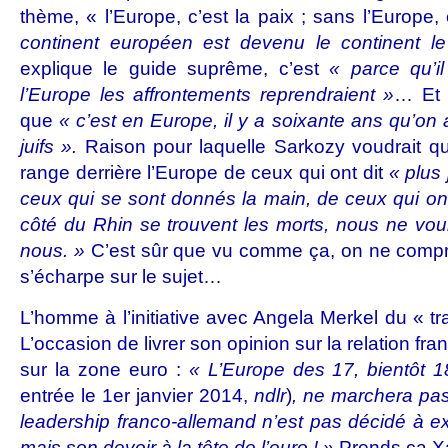
thème, « l’Europe, c’est la paix ; sans l’Europe, 
continent européen est devenu le continent 
explique le guide suprême, c’est
« parce qu’i
l’Europe les affrontements reprendraient »
… Et 
que
« c’est en Europe, il y a soixante ans qu’on
juifs ».
Raison pour laquelle Sarkozy voudrait que
range derrière l’Europe de ceux qui ont dit
« plus
ceux qui se sont donnés la main, de ceux qui ont
côté du Rhin se trouvent les morts, nous ne vou
nous. »
C’est sûr que vu comme ça, on ne comp
s’écharpe sur le sujet…
L’homme à l’initiative avec Angela Merkel du « tr
L’occasion de livrer son opinion sur la relation fra
sur la zone euro :
« L’Europe des 17, bientôt 
entrée le 1er janvier 2014,
ndlr
)
, ne marchera pas
leadership franco-allemand n’est pas décidé à ex
mais son devoir à la tête de l’euro ! »
Prends ça Xa