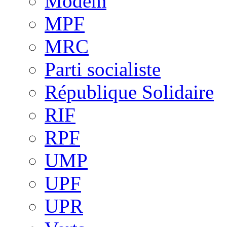
Modem
MPF
MRC
Parti socialiste
République Solidaire
RIF
RPF
UMP
UPF
UPR