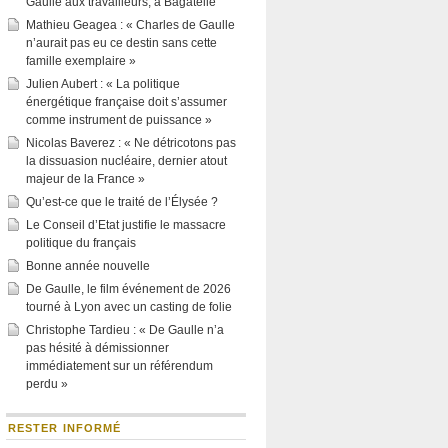
Gaulle aux travailleurs, à Bagatelle
Mathieu Geagea : « Charles de Gaulle
n’aurait pas eu ce destin sans cette
famille exemplaire »
Julien Aubert : « La politique
énergétique française doit s’assumer
comme instrument de puissance »
Nicolas Baverez : « Ne détricotons pas
la dissuasion nucléaire, dernier atout
majeur de la France »
Qu’est-ce que le traité de l’Élysée ?
Le Conseil d’Etat justifie le massacre
politique du français
Bonne année nouvelle
De Gaulle, le film événement de 2026
tourné à Lyon avec un casting de folie
Christophe Tardieu : « De Gaulle n’a
pas hésité à démissionner
immédiatement sur un référendum
perdu »
RESTER INFORMÉ