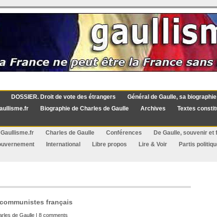
DOSSIER. Droit de vote des étrangers
Général de Gaulle, sa biographie
aullisme.fr
Biographie de Charles de Gaulle
Archives
Textes constit
Gaullisme.fr
Charles de Gaulle
Conférences
De Gaulle, souvenir et f
ouvernement
International
Libre propos
Lire & Voir
Partis politiq
 communistes français
rles de Gaulle
|
8 comments