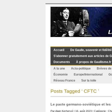
Accueil
De Gaulle, souvenir et fidélité
S’abonner gratuitement aux articles de G
Documents
À propos de Gaullisme.fr
A la une
Actu-politique
Brèves de 
Économie
Europe/International
G
Réseau France
Sur la toile
Posts Tagged ‘ CFTC ’
Le pacte germano-soviétique et les
Par
Alain Kerhervé
| 16. août 2023 | Catégorie :
Cha