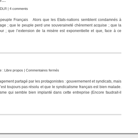
ce…
DLR
|
4 comments
 peuple Français Alors que les Etats-nations semblent condamnés à
uvage ; que le peuple perd une souveraineté chèrement acquise ; que la
ur ; que l’extension de la misère est exponentielle et que, face à ce
sur
e :
Libre propos
|
Commentaires fermés
Syndicalisme
gement partagé par les protagonistes : gouvernement et syndicats, mais
et
est toujours pas résolu et que le syndicalisme français est bien malade.
participation
me qui semble bien implanté dans cette entreprise (Encore faudrait-il