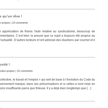
s qu’un rêve !
re propos
|
10 comments
 une appréciation de Rama Yade relative au syndicalisme, beaucoup de
mmentaires. C’est bien la preuve que ce sujet a toujours été propice au
’actualité. D’autres lecteurs m’ont adressé des réactions par courriel et il
osité !
Libre propos
|
15 comments
llective, le travail et l’emploi » qui sert de base à l’évolution du Code du
vernement marque, dans ses préconisations et si celles-ci sont mise en
 insuffisante parce que frileuse. Il y a déjà bien longtemps que […]