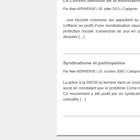
Le Conseil National de la Résistan
Par
Alain KERHERVE
| 30. juillet 2013 | Catégorie :
…une réussite commune qui appartient au
s’effacer au profit d’une mondialisation sa
protection sociale s’amenuise de jour en jo
désastre […]
Syndicalisme et participation
Par
Alain KERHERVE
| 15. octobre 2005 | Catégori
La grève à la SNCM se termine dans un soula
aussi en constatant que le problème Corse n’
Ce mouvement a été porté par un syndicalis
connaître […]